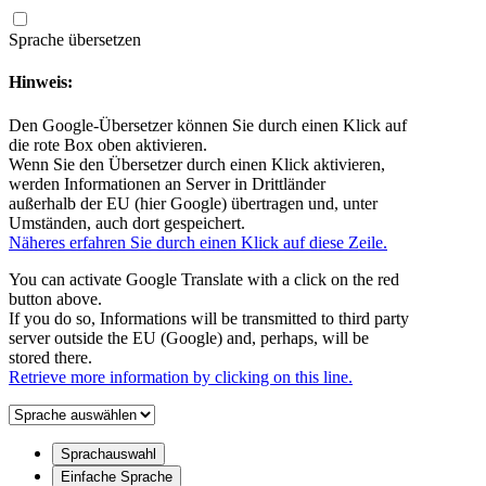
Zur
Sprache übersetzen
Startseite
(Schnelltaste
Hinweis:
0)
Zum
Den Google-Übersetzer können Sie durch einen Klick auf
Seitenanfang
die rote Box oben aktivieren.
springen
Wenn Sie den Übersetzer durch einen Klick aktivieren,
(Schnelltaste
werden Informationen an Server in Drittländer
A)
außerhalb der EU (hier Google) übertragen und, unter
Zur
Umständen, auch dort gespeichert.
Navigation/Menü
Näheres erfahren Sie durch einen Klick auf diese Zeile.
springen
(Schnelltaste
You can activate Google Translate with a click on the red
M)
button above.
Zur
If you do so, Informations will be transmitted to third party
Suche
server outside the EU (Google) and, perhaps, will be
springen
stored there.
(Schnelltaste
Retrieve more information by clicking on this line.
8)
Zum
Inhalt
springen
Sprachauswahl
(Schnelltaste
Einfache Sprache
I)