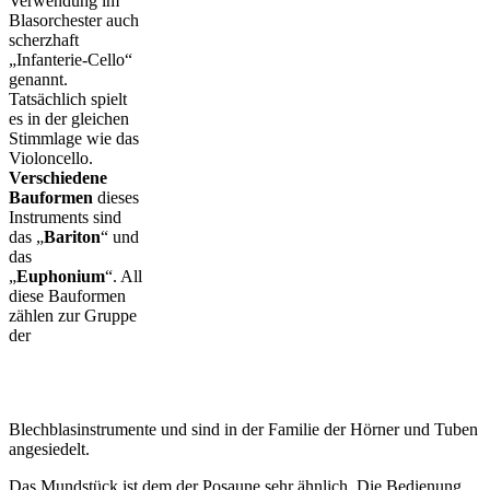
Verwendung im
Blasorchester auch
scherzhaft
„Infanterie-Cello“
genannt.
Tatsächlich spielt
es in der gleichen
Stimmlage wie das
Violoncello.
Verschiedene
Bauformen
dieses
Instruments sind
das „
Bariton
“ und
das
„
Euphonium
“. All
diese Bauformen
zählen zur Gruppe
der
Blechblasinstrumente und sind in der Familie der Hörner und Tuben
angesiedelt.
Das Mundstück ist dem der Posaune sehr ähnlich. Die Bedienung