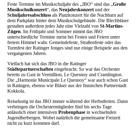
Feste Termine im Musikschuljahr des „JBO“ sind das „
Große
Musikschulkonzert
“, das
Neujahrskonzert
und der
Schuljahresabschluss
als Platzkonzert für die Nachbarn auf
dem Parkplatz hinter dem Musikschulgebäude. Die Blechbläser
gestalten außerdem jedes Jahr eine Vielzahl von
St-Martins-
Zügen
. Im Frühjahr und Sommer nimmt das JBO
unterschiedliche Termine meist bei Festen und Feiern unter
freiem Himmel wahr. Gemeindefeste, Straßenfeste oder das
Turmfest der Ratinger Jonges sind nur einige Beispiele aus den
vergangenen Jahren.
Vielfach hat sich das JBO in die Ratinger
Städtepartnerschaften
eingebracht. So war das Orchester
bereits zu Gast in Vermillion, Le Quesnoy und Cramlington.
Die „Harmonie Municipale Le Quesnoy“ war auch schon Gast
in Ratingen, ebenso wie Bläser aus der finnischen Partnerstadt
Kokkola.
Reiselustig ist das JBO immer während der Herbstferien. Dann
verbringen die Orchestermitglieder fünf bis sechs Tage
anlässlich einer intensiven
Probenphase
in wechselnden
Jugendherbergen. Wobei natürlich die gemeinsame Freizeit
nicht zu kurz kommen darf.