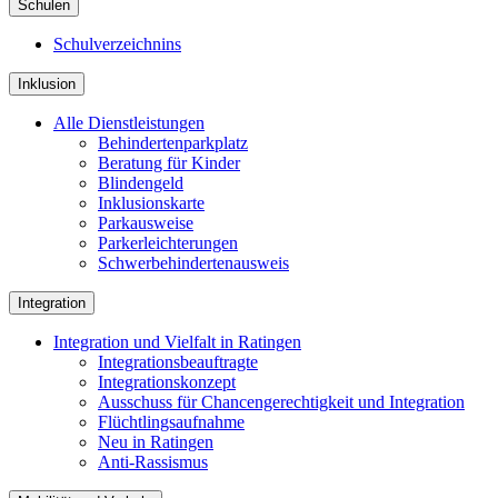
Schulen
Schulverzeichnins
Inklusion
Alle Dienstleistungen
Behindertenparkplatz
Beratung für Kinder
Blindengeld
Inklusionskarte
Parkausweise
Parkerleichterungen
Schwerbehindertenausweis
Integration
Integration und Vielfalt in Ratingen
Integrationsbeauftragte
Integrationskonzept
Ausschuss für Chancengerechtigkeit und Integration
Flüchtlingsaufnahme
Neu in Ratingen
Anti-Rassismus