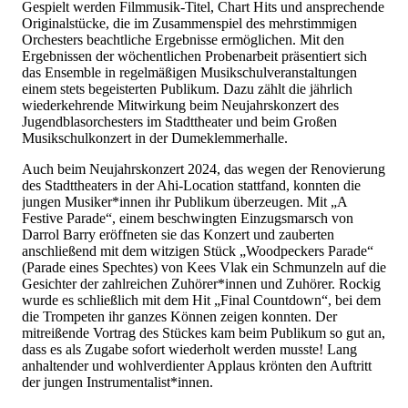
Gespielt werden Filmmusik-Titel, Chart Hits und ansprechende
Originalstücke, die im Zusammenspiel des mehrstimmigen
Orchesters beachtliche Ergebnisse ermöglichen. Mit den
Ergebnissen der wöchentlichen Probenarbeit präsentiert sich
das Ensemble in regelmäßigen Musikschulveranstaltungen
einem stets begeisterten Publikum. Dazu zählt die jährlich
wiederkehrende Mitwirkung beim Neujahrskonzert des
Jugendblasorchesters im Stadttheater und beim Großen
Musikschulkonzert in der Dumeklemmerhalle.
Auch beim Neujahrskonzert 2024, das wegen der Renovierung
des Stadttheaters in der Ahi-Location stattfand, konnten die
jungen Musiker*innen ihr Publikum überzeugen. Mit „A
Festive Parade“, einem beschwingten Einzugsmarsch von
Darrol Barry eröffneten sie das Konzert und zauberten
anschließend mit dem witzigen Stück „Woodpeckers Parade“
(Parade eines Spechtes) von Kees Vlak ein Schmunzeln auf die
Gesichter der zahlreichen Zuhörer*innen und Zuhörer. Rockig
wurde es schließlich mit dem Hit „Final Countdown“, bei dem
die Trompeten ihr ganzes Können zeigen konnten. Der
mitreißende Vortrag des Stückes kam beim Publikum so gut an,
dass es als Zugabe sofort wiederholt werden musste! Lang
anhaltender und wohlverdienter Applaus krönten den Auftritt
der jungen Instrumentalist*innen.