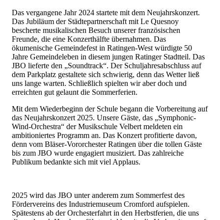
Das vergangene Jahr 2024 startete mit dem Neujahrskonzert.
Das Jubiläum der Städtepartnerschaft mit Le Quesnoy
bescherte musikalischen Besuch unserer französischen
Freunde, die eine Konzerthälfte übernahmen. Das
ökumenische Gemeindefest in Ratingen-West würdigte 50
Jahre Gemeindeleben in diesem jungen Ratinger Stadtteil. Das
JBO lieferte den „Soundtrack“. Der Schuljahresabschluss auf
dem Parkplatz gestaltete sich schwierig, denn das Wetter ließ
uns lange warten. Schließlich spielten wir aber doch und
erreichten gut gelaunt die Sommerferien.
Mit dem Wiederbeginn der Schule begann die Vorbereitung auf
das Neujahrskonzert 2025. Unsere Gäste, das „Symphonic-
Wind-Orchestra“ der Musikschule Velbert meldeten ein
ambitioniertes Programm an. Das Konzert profitierte davon,
denn vom Bläser-Vororchester Ratingen über die tollen Gäste
bis zum JBO wurde engagiert musiziert. Das zahlreiche
Publikum bedankte sich mit viel Applaus.
2025 wird das JBO unter anderem zum Sommerfest des
Fördervereins des Industriemuseum Cromford aufspielen.
Spätestens ab der Orchesterfahrt in den Herbstferien, die uns