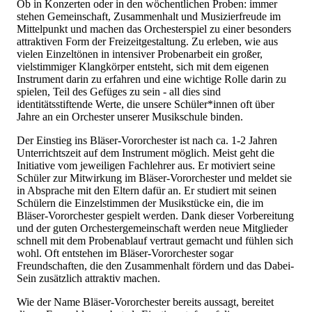
Ob in Konzerten oder in den wöchentlichen Proben: immer
stehen Gemeinschaft, Zusammenhalt und Musizierfreude im
Mittelpunkt und machen das Orchesterspiel zu einer besonders
attraktiven Form der Freizeitgestaltung. Zu erleben, wie aus
vielen Einzeltönen in intensiver Probenarbeit ein großer,
vielstimmiger Klangkörper entsteht, sich mit dem eigenen
Instrument darin zu erfahren und eine wichtige Rolle darin zu
spielen, Teil des Gefüges zu sein - all dies sind
identitätsstiftende Werte, die unsere Schüler*innen oft über
Jahre an ein Orchester unserer Musikschule binden.
Der Einstieg ins Bläser-Vororchester ist nach ca. 1-2 Jahren
Unterrichtszeit auf dem Instrument möglich. Meist geht die
Initiative vom jeweiligen Fachlehrer aus. Er motiviert seine
Schüler zur Mitwirkung im Bläser-Vororchester und meldet sie
in Absprache mit den Eltern dafür an. Er studiert mit seinen
Schülern die Einzelstimmen der Musikstücke ein, die im
Bläser-Vororchester gespielt werden. Dank dieser Vorbereitung
und der guten Orchestergemeinschaft werden neue Mitglieder
schnell mit dem Probenablauf vertraut gemacht und fühlen sich
wohl. Oft entstehen im Bläser-Vororchester sogar
Freundschaften, die den Zusammenhalt fördern und das Dabei-
Sein zusätzlich attraktiv machen.
Wie der Name Bläser-Vororchester bereits aussagt, bereitet