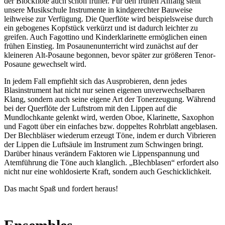
der Blockflöte auch schon früher. Für den frühen Anfang stellt
unsere Musikschule Instrumente in kindgerechter Bauweise
leihweise zur Verfügung. Die Querflöte wird beispielsweise durch
ein gebogenes Kopfstück verkürzt und ist dadurch leichter zu
greifen. Auch Fagottino und Kinderklarinette ermög­lichen einen
frühen Einstieg. Im Posaunenunterricht wird zunächst auf der
kleineren Alt-Posaune begonnen, bevor später zur ­größeren Tenor-
Posaune gewechselt wird.
In jedem Fall empfiehlt sich das Ausprobieren, denn jedes
Blasinstrument hat nicht nur seinen eigenen unverwechselbaren
Klang, sondern auch seine eigene Art der Tonerzeugung. Während
bei der Querflöte der Luft­strom mit den Lippen auf die
Mundlochkante gelenkt wird, werden Oboe, Klarinette, Saxophon
und Fagott über ein einfaches bzw. doppeltes Rohrblatt angeblasen.
Der Blechbläser wiederum erzeugt Töne, indem er durch ­Vibrieren
der Lippen die Luftsäule im Instrument zum Schwingen bringt.
Darüber hinaus verändern Faktoren wie Lippenspannung und
Atemführung die Töne auch klanglich. „Blechblasen“ erfordert also
nicht nur eine wohl­dosierte Kraft, sondern auch Geschicklichkeit.
Das macht Spaß und fordert heraus!