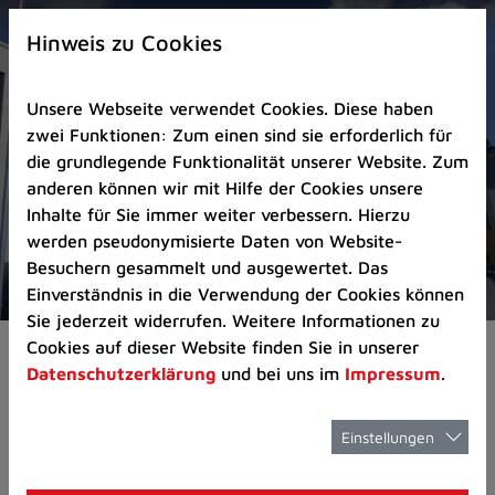
Zur
×
Startseite
Hinweis zu Cookies
(Schnelltaste
0)
Unsere Webseite verwendet Cookies. Diese haben
Zum
zwei Funktionen: Zum einen sind sie erforderlich für
Seitenanfang
die grundlegende Funktionalität unserer Website. Zum
springen
anderen können wir mit Hilfe der Cookies unsere
(Schnelltaste
Inhalte für Sie immer weiter verbessern. Hierzu
A)
werden pseudonymisierte Daten von Website-
Zur
Besuchern gesammelt und ausgewertet. Das
Navigation/Menü
Einverständnis in die Verwendung der Cookies können
springen
Sie jederzeit widerrufen. Weitere Informationen zu
(Schnelltaste
Cookies auf dieser Website finden Sie in unserer
Nachhaltigkeit
Gemeinsam für Nachhalti
M)
Datenschutzerklärung
und bei uns im
Impressum
.
Zur
Suche
springen
Einstellungen
Fairtrade-Stadt
(Schnelltaste
8)