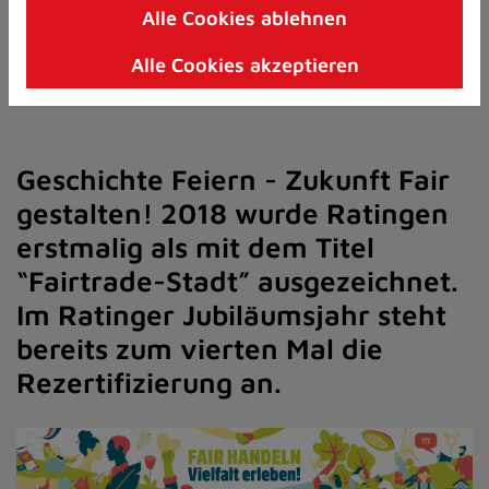
Alle Cookies ablehnen
Zum
Ratingen
Inhalt
Alle Cookies akzeptieren
springen
(Schnelltaste
I)
Geschichte Feiern - Zukunft Fair
gestalten! 2018 wurde Ratingen
erstmalig als mit dem Titel
“Fairtrade-Stadt” ausgezeichnet.
Im Ratinger Jubiläumsjahr steht
bereits zum vierten Mal die
Rezertifizierung an.