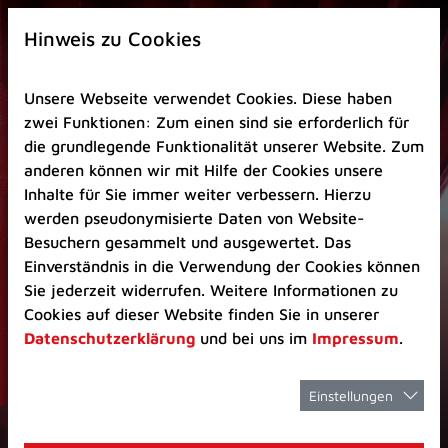
Zur
×
Startseite
Hinweis zu Cookies
(Schnelltaste
0)
Unsere Webseite verwendet Cookies. Diese haben
Zum
zwei Funktionen: Zum einen sind sie erforderlich für
Seitenanfang
die grundlegende Funktionalität unserer Website. Zum
springen
anderen können wir mit Hilfe der Cookies unsere
(Schnelltaste
Inhalte für Sie immer weiter verbessern. Hierzu
A)
werden pseudonymisierte Daten von Website-
Zur
Besuchern gesammelt und ausgewertet. Das
Navigation/Menü
Einverständnis in die Verwendung der Cookies können
springen
Sie jederzeit widerrufen. Weitere Informationen zu
(Schnelltaste
Cookies auf dieser Website finden Sie in unserer
M)
Datenschutzerklärung
und bei uns im
Impressum
.
Zur
Suche
springen
Einstellungen
(Schnelltaste
8)