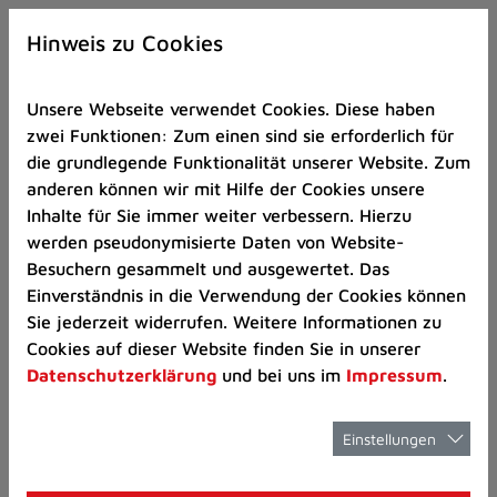
Zur
×
Startseite
Hinweis zu Cookies
(Schnelltaste
0)
Unsere Webseite verwendet Cookies. Diese haben
Zum
zwei Funktionen: Zum einen sind sie erforderlich für
Seitenanfang
die grundlegende Funktionalität unserer Website. Zum
springen
anderen können wir mit Hilfe der Cookies unsere
(Schnelltaste
Umwelt, Klima und Abfall
Abfallwirtscha
Inhalte für Sie immer weiter verbessern. Hierzu
A)
werden pseudonymisierte Daten von Website-
Zur
Besuchern gesammelt und ausgewertet. Das
Navigation/Menü
Einverständnis in die Verwendung der Cookies können
springen
Sperrmüll
Sie jederzeit widerrufen. Weitere Informationen zu
(Schnelltaste
Cookies auf dieser Website finden Sie in unserer
M)
Datenschutzerklärung
und bei uns im
Impressum
.
beantragen
Zur
Suche
springen
Einstellungen
(Schnelltaste
8)