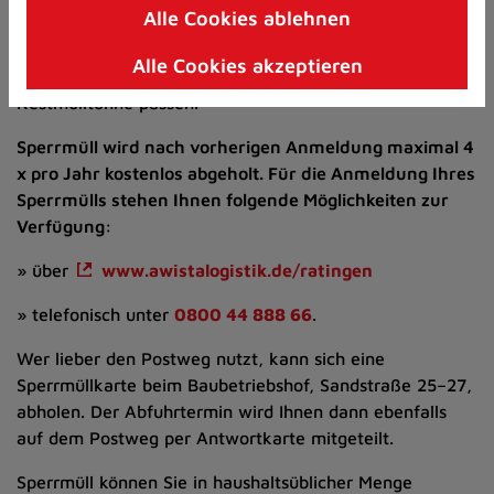
Alle Cookies ablehnen
Zum
Zum Sperrmüll gehören Wohneinrichtungsgegenstände,
Inhalt
die nicht fest mit der Wohnung verbunden sind bzw.
Alle Cookies akzeptieren
springen
eingebaut sind und aufgrund ihres Umfangs nicht in die
(Schnelltaste
Restmülltonne passen.
I)
Sperrmüll wird nach vorherigen Anmeldung maximal 4
x pro Jahr kostenlos abgeholt. Für die Anmeldung Ihres
Sperrmülls stehen Ihnen folgende Möglichkeiten zur
Verfügung:
» über
www.awistalogistik.de/ratingen
» telefonisch unter
0800 44 888 66
.
Wer lieber den Postweg nutzt, kann sich eine
Sperrmüllkarte beim Baubetriebshof, Sandstraße 25–27,
abholen. Der Abfuhrtermin wird Ihnen dann ebenfalls
auf dem Postweg per Antwortkarte mitgeteilt.
Sperrmüll können Sie in haushaltsüblicher Menge