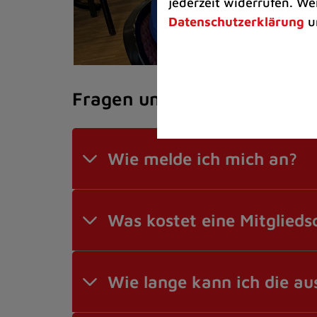
jederzeit widerrufen. We
Datenschutzerklärung
u
Fragen und Antworten
Wie melde ich mich an?
Was kostet eine Mitglieds
Wie lange kann ich die a