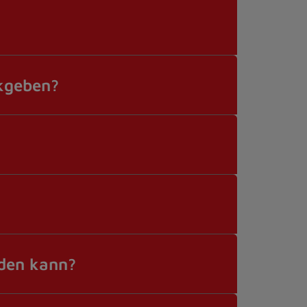
ckgeben?
nden kann?