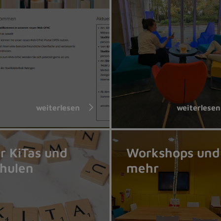
weiterlesen
weiterlesen
r KiTas und
Workshops und
hulen
mehr