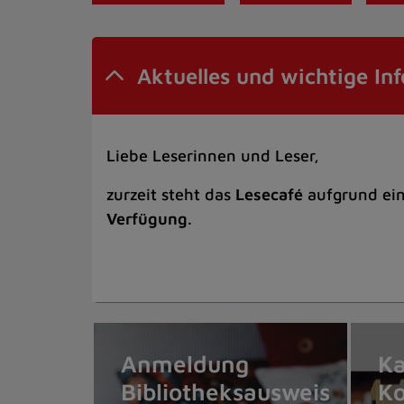
Aktuelles und wichtige Inf
Liebe Leserinnen und Leser,
zurzeit
steht das
Lesecafé
aufgrund ei
Verfügung
.
Anmeldung
Ka
Bibliotheksausweis
K