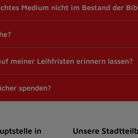
uchtes Medium nicht im Bestand der Bib
ihe?
uf meiner Leihfristen erinnern lassen?
Bücher spenden?
ptstelle in
Unsere Stadtteil