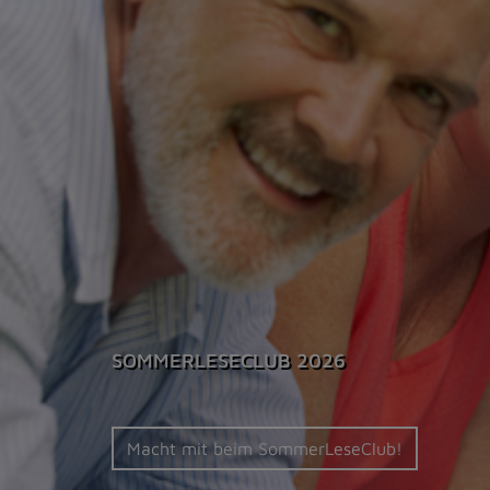
Zur
Startseite
(Schnelltaste
0)
Zum
Seitenanfang
springen
(Schnelltaste
A)
Zur
Navigation/Menü
springen
(Schnelltaste
M)
SOMMERLESECLUB 2026
Zur
Suche
springen
Macht mit beim SommerLeseClub!
(Schnelltaste
8)