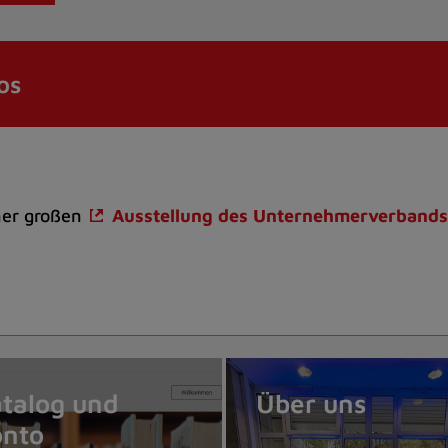
os
ner großen
Ausstellung des Unternehmerverbands
talog und
Über uns
onto