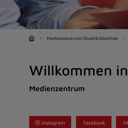
Zum
Inhalt
springen
(Schnelltaste
I)
Medienzentrum/Stadtbibliothek
Willkommen in 
Medienzentrum
instagram
facebook
ti