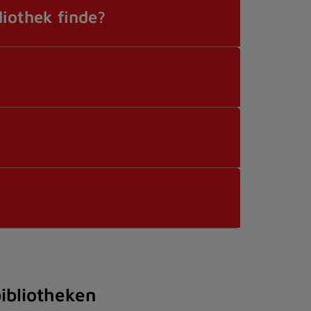
liothek finde?
bibliotheken