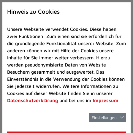
Zur
×
Startseite
Hinweis zu Cookies
(Schnelltaste
0)
Unsere Webseite verwendet Cookies. Diese haben
Zum
zwei Funktionen: Zum einen sind sie erforderlich für
Seitenanfang
die grundlegende Funktionalität unserer Website. Zum
springen
anderen können wir mit Hilfe der Cookies unsere
(Schnelltaste
Kinder und Jugend
Kinder- und Jugends
Inhalte für Sie immer weiter verbessern. Hierzu
A)
werden pseudonymisierte Daten von Website-
Zur
Besuchern gesammelt und ausgewertet. Das
Navigation/Menü
Einverständnis in die Verwendung der Cookies können
springen
Kinder- und
Sie jederzeit widerrufen. Weitere Informationen zu
(Schnelltaste
Cookies auf dieser Website finden Sie in unserer
M)
Datenschutzerklärung
und bei uns im
Impressum
.
Jugendschutz
Zur
Suche
springen
Einstellungen
(Schnelltaste
8)