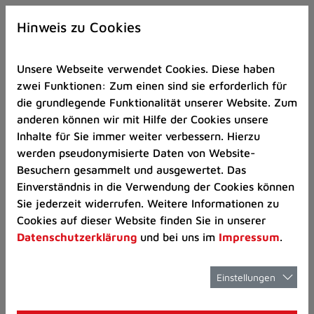
Zur
×
Startseite
Hinweis zu Cookies
(Schnelltaste
0)
Unsere Webseite verwendet Cookies. Diese haben
Zum
zwei Funktionen: Zum einen sind sie erforderlich für
Seitenanfang
die grundlegende Funktionalität unserer Website. Zum
springen
anderen können wir mit Hilfe der Cookies unsere
(Schnelltaste
Planen und Bauen
Stadtentwicklung
Inhalte für Sie immer weiter verbessern. Hierzu
A)
werden pseudonymisierte Daten von Website-
Zur
Besuchern gesammelt und ausgewertet. Das
Navigation/Menü
Einverständnis in die Verwendung der Cookies können
springen
Kommunale
Sie jederzeit widerrufen. Weitere Informationen zu
(Schnelltaste
Cookies auf dieser Website finden Sie in unserer
M)
Datenschutzerklärung
und bei uns im
Impressum
.
Wärmeplanung
Zur
Suche
springen
Einstellungen
(Schnelltaste
8)