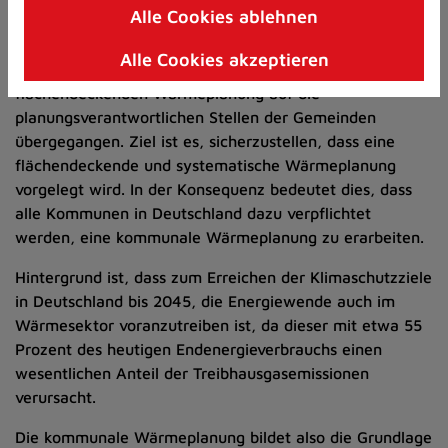
Alle Cookies ablehnen
Zum
Mit dem Gesetz zur Einführung einer Kommunalen
Inhalt
Wärmeplanung in Nordrhein-Westphalen, welches am
Alle Cookies akzeptieren
springen
19.12.2024 in Kraft getreten ist, ist die Pflicht zur
(Schnelltaste
flächendeckenden Wärmeplanung auf die
I)
planungsverantwortlichen Stellen der Gemeinden
übergegangen. Ziel ist es, sicherzustellen, dass eine
flächendeckende und systematische Wärmeplanung
vorgelegt wird. In der Konsequenz bedeutet dies, dass
alle Kommunen in Deutschland dazu verpflichtet
werden, eine kommunale Wärmeplanung zu erarbeiten.
Hintergrund ist, dass zum Erreichen der Klimaschutzziele
in Deutschland bis 2045, die Energiewende auch im
Wärmesektor voranzutreiben ist, da dieser mit etwa 55
Prozent des heutigen Endenergieverbrauchs einen
wesentlichen Anteil der Treibhausgasemissionen
verursacht.
Die kommunale Wärmeplanung bildet also die Grundlage