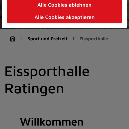
Alle Cookies ablehnen
Zum
Inhalt
Alle Cookies akzeptieren
springen
(Schnelltaste
I)
Sport und Freizeit
Eissporthalle
Eissporthalle
Ratingen
Willkommen