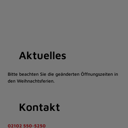
Standort
Öffnungszeiten
Preise
Schlittschuhverleih
Pistenbar
Eislaufkurse
Ice-Aliens 97
Sommerbetrieb
weiterlesen
weiterlesen
weiterlesen
weiterlesen
weiterlesen
Aktuelles
weiterlesen
weiterlesen
weiterlesen
Bitte beachten Sie die geänderten Öffnungszeiten in
den Weihnachtsferien.
Kontakt
02102 550-5250