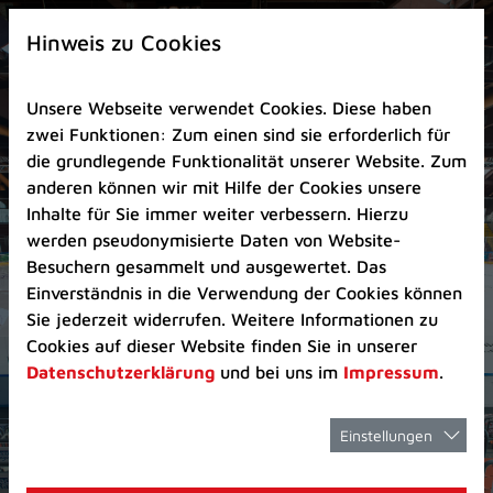
Zur
×
Startseite
Hinweis zu Cookies
(Schnelltaste
0)
Unsere Webseite verwendet Cookies. Diese haben
Zum
zwei Funktionen: Zum einen sind sie erforderlich für
Seitenanfang
die grundlegende Funktionalität unserer Website. Zum
springen
anderen können wir mit Hilfe der Cookies unsere
(Schnelltaste
Inhalte für Sie immer weiter verbessern. Hierzu
A)
werden pseudonymisierte Daten von Website-
Zur
Besuchern gesammelt und ausgewertet. Das
Navigation/Menü
Einverständnis in die Verwendung der Cookies können
springen
Sie jederzeit widerrufen. Weitere Informationen zu
(Schnelltaste
Cookies auf dieser Website finden Sie in unserer
M)
Datenschutzerklärung
und bei uns im
Impressum
.
Zur
Suche
springen
Einstellungen
(Schnelltaste
8)