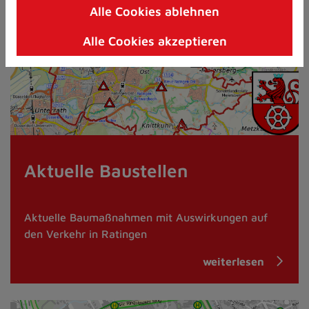
Alle Cookies ablehnen
Zum
Inhalt
Alle Cookies akzeptieren
springen
(Schnelltaste
I)
Aktuelle Baustellen
Aktuelle Baumaßnahmen mit Auswirkungen auf
den Verkehr in Ratingen
weiterlesen