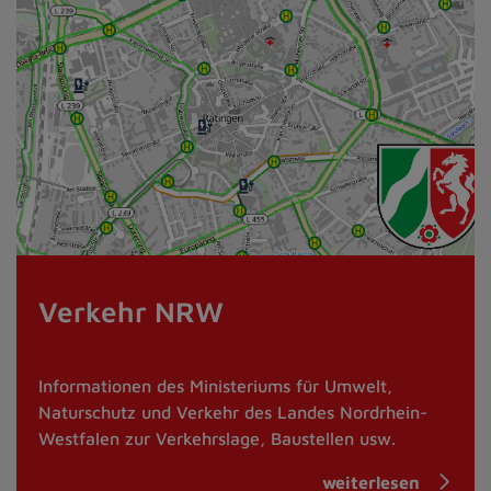
Verkehr NRW
Informationen des Ministeriums für Umwelt,
Naturschutz und Verkehr des Landes Nordrhein-
Westfalen zur Verkehrslage, Baustellen usw.
weiterlesen