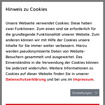
Zur
×
Startseite
Hinweis zu Cookies
(Schnelltaste
0)
Unsere Webseite verwendet Cookies. Diese haben
Zum
zwei Funktionen: Zum einen sind sie erforderlich für
Seitenanfang
die grundlegende Funktionalität unserer Website. Zum
springen
anderen können wir mit Hilfe der Cookies unsere
(Schnelltaste
Mobilität und Verkehr
Verkehrsinfo
Inhalte für Sie immer weiter verbessern. Hierzu
A)
werden pseudonymisierte Daten von Website-
Zur
Besuchern gesammelt und ausgewertet. Das
Navigation/Menü
Einverständnis in die Verwendung der Cookies können
springen
Verkehrsinfo
Sie jederzeit widerrufen. Weitere Informationen zu
(Schnelltaste
Cookies auf dieser Website finden Sie in unserer
M)
Datenschutzerklärung
und bei uns im
Impressum
.
Zur
Suche
springen
Einstellungen
(Schnelltaste
8)