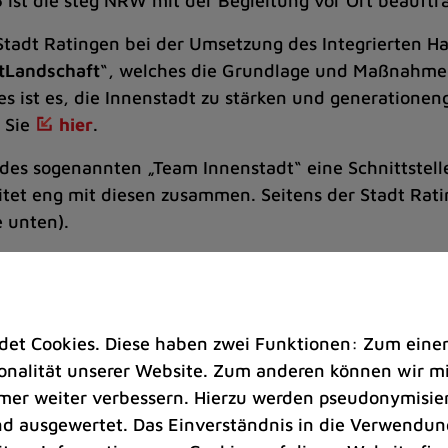
st die steg NRW mit der Begleitung vor Ort beauftra
 Stadt Ratingen bei der Umsetzung des Integrierten
tLandschaft
“, welches die Grundlage und Maßnahmen
ses ist es, die Innenstadt zu stärken und generationeng
 Sie
hier
.
il des sogenannten „Team Innenstadt“ eine Schnittste
tet eng mit diesen zusammen. Seitens der Stadt Ratin
e unten).
ürgerinnen und Bürger vor Ort zu den vielfältigen 
 Weiterentwicklung des Ratinger Zentrums mitzuwirke
erinnen und -bürgern stehen dabei Fördermöglichke
t Cookies. Diese haben zwei Funktionen: Zum einen s
s
, des
Verfügungsfonds
und des
Bürgermitwir
nalität unserer Website. Zum anderen können wir mit
derprogrammen sind wir die erste Anlaufstelle und un
immer weiter verbessern. Hierzu werden pseudonymisie
 ausgewertet. Das Einverständnis in die Verwendung