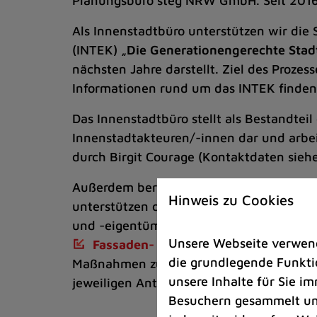
Planungsbüro steg NRW GmbH. Seit 2016 i
Als Innenstadtbüro unterstützen wir die
(INTEK) „
Die Generationengerechte Stad
nächsten Jahre darstellt. Ziel des Prozes
Informationen rund um das INTEK finden
Das Innenstadtbüro stellt als Bestandte
Innenstadtakteuren/-innen dar und arbei
durch Birgit Courage (Kontaktdaten sieh
Außerdem beraten und informieren wir B
Hinweis zu Cookies
unterstützen diese dabei, aktiv an der
und -eigentümern und engagierten Bürg
Unsere Webseite verwende
Fassaden- und Hofflächenprogramm
die grundlegende Funktio
Maßnahmen zur Verfügung. Bei diesen För
unsere Inhalte für Sie 
jeweiligen Antragsstellung.
Besuchern gesammelt und