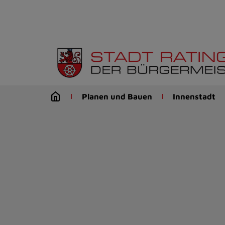
Zur
Startseite
(Schnelltaste
0)
Zum
Seitenanfang
springen
(Schnelltaste
Planen und Bauen
Innenstadt
A)
Zur
Navigation/Menü
springen
(Schnelltaste
M)
Zur
Suche
springen
(Schnelltaste
8)