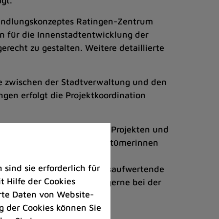
gt.
 Handlungskonzeptes Ratingen-Zentrum
 für die Innenstadtentwicklung der
erecht zu gestalten. Weitere detaillierte
lle zwischen der Stadtverwaltung und den
gen erfolgt die Projektkoordination
Programmen, Konzepten und Projekten und
n. Privaten Immobilieneigentümerinnen
iten im Rahmen des
ind sie erforderlich für
kungsbudgets
für quartiersaufwertende
 Hilfe der Cookies
terstützen Interessierte gerne bei der
rte Daten von Website-
 der Cookies können Sie