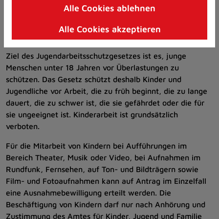
Alle Cookies ablehnen
Zum
Das Gesetz zum Schutz der arbeitenden Jugend
Inhalt
(JArbSchG) enthält Regelungen zum Schutz von Kindern
Alle Cookies akzeptieren
springen
und Jugendlichen in der Arbeitswelt.
(Schnelltaste
Ziel des Jugendarbeitsschutzgesetzes ist es, junge
I)
Menschen unter 18 Jahren vor Überlastun­gen zu
schützen. Das Gesetz schützt deshalb Kinder und
Jugendliche vor Arbeit, die zu früh beginnt, die zu lange
dauert, die zu schwer ist, die sie gefährdet oder die für
sie unge­eignet ist. Kinderarbeit ist grundsätzlich
verboten.
Für die Mitarbeit von Kindern bei Aufführungen im
Bereich Theater, Musik oder Video, bei Aufnahmen im
Rundfunk, Fernsehen, auf Ton- und Bildträgern sowie
Film- und Fotoaufnahmen kann auf Antrag im Einzelfall
eine Ausnahmebewilligung erteilt werden. Die
Beschäftigung von Kindern darf nur nach Anhörung und
Zustimmung des Amtes für Kinder, Jugend und Familie