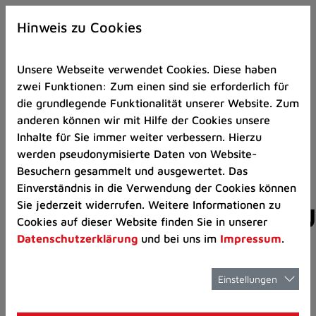
Zur
×
Startseite
Hinweis zu Cookies
(Schnelltaste
0)
Unsere Webseite verwendet Cookies. Diese haben
Zum
zwei Funktionen: Zum einen sind sie erforderlich für
Seitenanfang
die grundlegende Funktionalität unserer Website. Zum
springen
anderen können wir mit Hilfe der Cookies unsere
(Schnelltaste
Kinder und Jugend
Kinder- und Jugends
Inhalte für Sie immer weiter verbessern. Hierzu
A)
werden pseudonymisierte Daten von Website-
Zur
Besuchern gesammelt und ausgewertet. Das
Navigation/Menü
Einverständnis in die Verwendung der Cookies können
springen
Jugendarbeitsschu
Sie jederzeit widerrufen. Weitere Informationen zu
(Schnelltaste
Cookies auf dieser Website finden Sie in unserer
M)
Datenschutzerklärung
und bei uns im
Impressum
.
(JArbSchG)
Zur
Suche
springen
Einstellungen
(Schnelltaste
8)