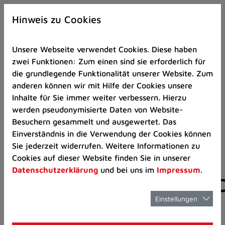
Zur
×
Startseite
Hinweis zu Cookies
(Schnelltaste
0)
Unsere Webseite verwendet Cookies. Diese haben
Zum
zwei Funktionen: Zum einen sind sie erforderlich für
Seitenanfang
die grundlegende Funktionalität unserer Website. Zum
springen
anderen können wir mit Hilfe der Cookies unsere
(Schnelltaste
Politik
Politische Mitwirkung
Inhalte für Sie immer weiter verbessern. Hierzu
A)
werden pseudonymisierte Daten von Website-
Zur
Besuchern gesammelt und ausgewertet. Das
Navigation/Menü
Einverständnis in die Verwendung der Cookies können
springen
Politische
Sie jederzeit widerrufen. Weitere Informationen zu
(Schnelltaste
Cookies auf dieser Website finden Sie in unserer
M)
Datenschutzerklärung
und bei uns im
Impressum
.
Mitwirkungsmöglic
Zur
Suche
springen
Einstellungen
für Bürgerinnen
(Schnelltaste
8)