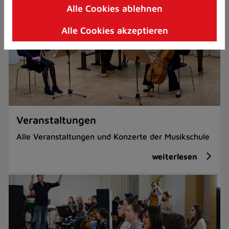
Alle Cookies ablehnen
Zum
Inhalt
Alle Cookies akzeptieren
springen
(Schnelltaste
I)
Veranstaltungen
Alle Veranstaltungen und Konzerte der Musikschule
weiterlesen