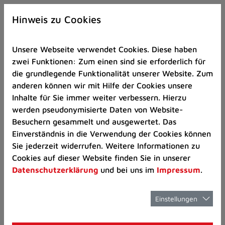
Zur
×
Startseite
Hinweis zu Cookies
(Schnelltaste
0)
Unsere Webseite verwendet Cookies. Diese haben
Zum
zwei Funktionen: Zum einen sind sie erforderlich für
Seitenanfang
die grundlegende Funktionalität unserer Website. Zum
springen
anderen können wir mit Hilfe der Cookies unsere
(Schnelltaste
Musikschule
Städtische Musikschule Rat
Inhalte für Sie immer weiter verbessern. Hierzu
A)
werden pseudonymisierte Daten von Website-
Zur
Besuchern gesammelt und ausgewertet. Das
Navigation/Menü
☰ Menü Musikschule
Einverständnis in die Verwendung der Cookies können
springen
Sie jederzeit widerrufen. Weitere Informationen zu
Aktuelles
(Schnelltaste
Cookies auf dieser Website finden Sie in unserer
M)
Datenschutzerklärung
und bei uns im
Impressum
.
Zur
Übersicht
Suche
springen
Einstellungen
(Schnelltaste
8)