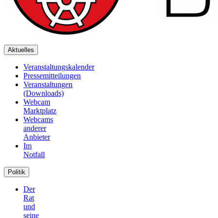
Aktuelles
Veranstaltungskalender
Pressemitteilungen
Veranstaltungen
(Downloads)
Webcam
Marktplatz
Webcams
anderer
Anbieter
Im
Notfall
Politik
Der
Rat
und
seine