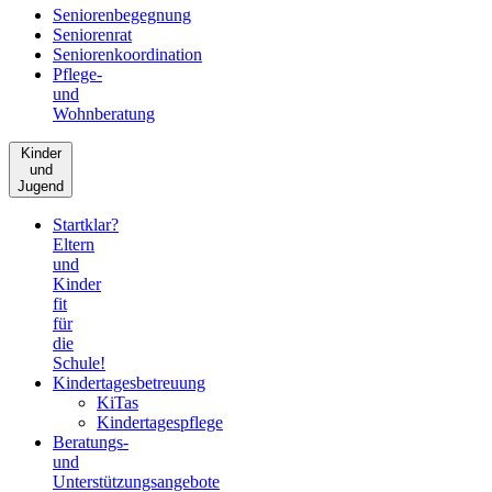
Seniorenbegegnung
Seniorenrat
Seniorenkoordination
Pflege-
und
Wohnberatung
Kinder
und
Jugend
Startklar?
Eltern
und
Kinder
fit
für
die
Schule!
Kindertagesbetreuung
KiTas
Kindertagespflege
Beratungs-
und
Unterstützungsangebote