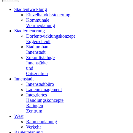
Stadtentwicklung
Einzelhandelssteuerung
Kommunale
Wärmeplanung
Stadterneuerung
Dorfentwicklungskonzept
Eggerscheidt
Stadtumbau
Innenstadt
Zukunftsfähige
Innenstädte
und
Ortszentren
Innenstadt
Innenstadtbüro
Ladenmanagement
Integriertes
Handlungskonzepte
Ratingen
Zentrum
West
Rahmenplanung
Verkehr
Bauleitplanung