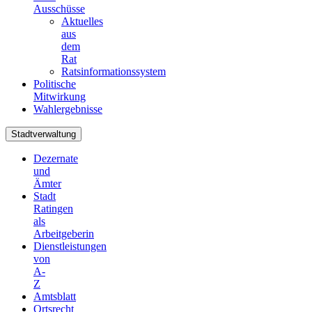
Ausschüsse
Aktuelles
aus
dem
Rat
Ratsinformationssystem
Politische
Mitwirkung
Wahlergebnisse
Stadtverwaltung
Dezernate
und
Ämter
Stadt
Ratingen
als
Arbeitgeberin
Dienstleistungen
von
A-
Z
Amtsblatt
Ortsrecht