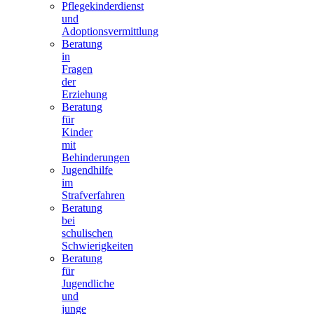
Pflegekinderdienst
und
Adoptionsvermittlung
Beratung
in
Fragen
der
Erziehung
Beratung
für
Kinder
mit
Behinderungen
Jugendhilfe
im
Strafverfahren
Beratung
bei
schulischen
Schwierigkeiten
Beratung
für
Jugendliche
und
junge