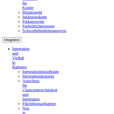
für
Kinder
Blindengeld
Inklusionskarte
Parkausweise
Parkerleichterungen
Schwerbehindertenausweis
Integration
Integration
und
Vielfalt
in
Ratingen
Integrationsbeauftragte
Integrationskonzept
Ausschuss
für
Chancengerechtigkeit
und
Integration
Flüchtlingsaufnahme
Neu
in