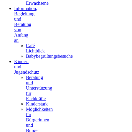
Erwachsene
Information,
Begleitung
und
Beratung
von
Anfang
an
Café
Lichtblick
Babybegrüßungsbesuche
Kinder-
und
Jugendschutz
Beratung
und
Unterstützung
für
Fachkräfte
Kinderstark
Möglichkeiten
für
Bürgerinnen
und
Bürger