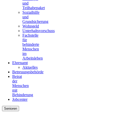
und
Teilhabepaket
Sozialhilfe
und
Grundsicherung
Wohngeld
Unterhaltsvorschuss
Fachstelle
für
behinderte
Menschen
im
Arbeitsleben
Ehrenamt
Aktuelles
Betreuungsbehörde
Beirat
der
Menschen
mit
Behinderung
Jobcenter
Senioren