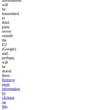
Informations
will
be
transmitted
to
third
party
server
outside
the
EU
(Google)
and,
perhaps,
will
be
stored
there.
Retrieve
more
information
by
clicking
on
this