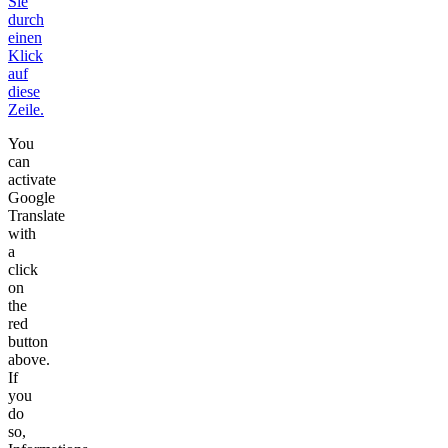
Sie
durch
einen
Klick
auf
diese
Zeile.
You
can
activate
Google
Translate
with
a
click
on
the
red
button
above.
If
you
do
so,