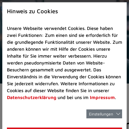
Zur
×
Startseite
Hinweis zu Cookies
(Schnelltaste
0)
Unsere Webseite verwendet Cookies. Diese haben
Zum
zwei Funktionen: Zum einen sind sie erforderlich für
Seitenanfang
die grundlegende Funktionalität unserer Website. Zum
springen
anderen können wir mit Hilfe der Cookies unsere
(Schnelltaste
Inhalte für Sie immer weiter verbessern. Hierzu
A)
werden pseudonymisierte Daten von Website-
Zur
Besuchern gesammelt und ausgewertet. Das
Navigation/Menü
Einverständnis in die Verwendung der Cookies können
springen
Sie jederzeit widerrufen. Weitere Informationen zu
(Schnelltaste
Cookies auf dieser Website finden Sie in unserer
Pressemeldungen
M)
Datenschutzerklärung
und bei uns im
Impressum
.
Zur
Suche
springen
Einstellungen
Pressemitteilunge
(Schnelltaste
8)