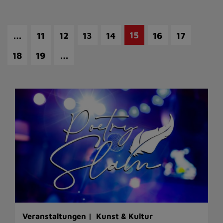
…
15
11
12
13
14
16
17
…
18
19
Veranstaltungen |
Kunst & Kultur