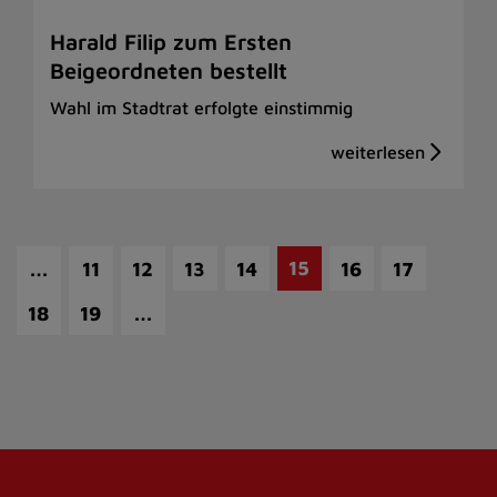
Harald Filip zum Ersten
Beigeordneten bestellt
Wahl im Stadtrat erfolgte einstimmig
…
15
11
12
13
14
16
17
…
18
19