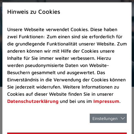
Zur
×
Startseite
Hinweis zu Cookies
(Schnelltaste
0)
Unsere Webseite verwendet Cookies. Diese haben
Zum
zwei Funktionen: Zum einen sind sie erforderlich für
Seitenanfang
die grundlegende Funktionalität unserer Website. Zum
springen
anderen können wir mit Hilfe der Cookies unsere
(Schnelltaste
Inhalte für Sie immer weiter verbessern. Hierzu
A)
werden pseudonymisierte Daten von Website-
Zur
Besuchern gesammelt und ausgewertet. Das
Navigation/Menü
Einverständnis in die Verwendung der Cookies können
springen
Sie jederzeit widerrufen. Weitere Informationen zu
(Schnelltaste
Cookies auf dieser Website finden Sie in unserer
Pressemeldungen
Unterhaltsame Lesung
M)
Datenschutzerklärung
und bei uns im
Impressum
.
Zur
Suche
springen
Einstellungen
Unterhaltsame
(Schnelltaste
8)