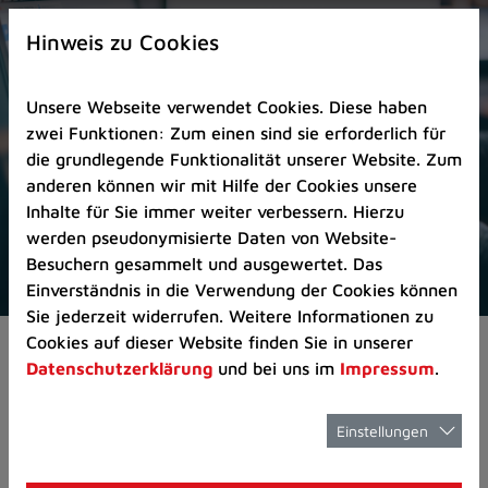
Zur
×
Startseite
Hinweis zu Cookies
(Schnelltaste
0)
Unsere Webseite verwendet Cookies. Diese haben
Zum
zwei Funktionen: Zum einen sind sie erforderlich für
Seitenanfang
die grundlegende Funktionalität unserer Website. Zum
springen
anderen können wir mit Hilfe der Cookies unsere
(Schnelltaste
Inhalte für Sie immer weiter verbessern. Hierzu
A)
werden pseudonymisierte Daten von Website-
Zur
Besuchern gesammelt und ausgewertet. Das
Navigation/Menü
Einverständnis in die Verwendung der Cookies können
springen
Sie jederzeit widerrufen. Weitere Informationen zu
(Schnelltaste
Cookies auf dieser Website finden Sie in unserer
Pressemeldungen
Neue Bäume und Bürge
M)
Datenschutzerklärung
und bei uns im
Impressum
.
Zur
Suche
springen
Einstellungen
Neue Bäume und
(Schnelltaste
8)