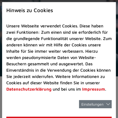
Zur
×
Startseite
Hinweis zu Cookies
(Schnelltaste
0)
Unsere Webseite verwendet Cookies. Diese haben
Zum
zwei Funktionen: Zum einen sind sie erforderlich für
Seitenanfang
die grundlegende Funktionalität unserer Website. Zum
springen
anderen können wir mit Hilfe der Cookies unsere
(Schnelltaste
Inhalte für Sie immer weiter verbessern. Hierzu
A)
werden pseudonymisierte Daten von Website-
Zur
Besuchern gesammelt und ausgewertet. Das
Navigation/Menü
Einverständnis in die Verwendung der Cookies können
springen
Sie jederzeit widerrufen. Weitere Informationen zu
(Schnelltaste
Cookies auf dieser Website finden Sie in unserer
Pressemeldungen
Mai-FAIR-Days in Rati
M)
Datenschutzerklärung
und bei uns im
Impressum
.
Zur
Suche
springen
Einstellungen
Mai-FAIR-Days in
(Schnelltaste
8)