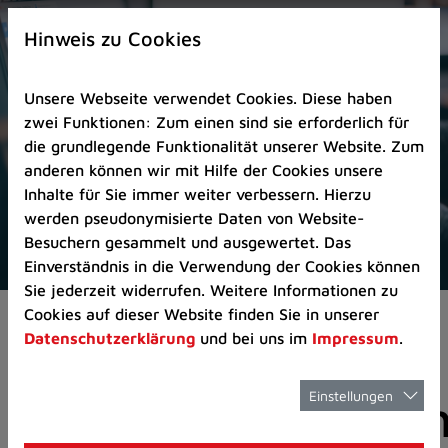
Zur
×
Startseite
Hinweis zu Cookies
(Schnelltaste
0)
Unsere Webseite verwendet Cookies. Diese haben
Zum
zwei Funktionen: Zum einen sind sie erforderlich für
Seitenanfang
die grundlegende Funktionalität unserer Website. Zum
springen
anderen können wir mit Hilfe der Cookies unsere
(Schnelltaste
Inhalte für Sie immer weiter verbessern. Hierzu
A)
werden pseudonymisierte Daten von Website-
Zur
Besuchern gesammelt und ausgewertet. Das
Navigation/Menü
Einverständnis in die Verwendung der Cookies können
springen
Sie jederzeit widerrufen. Weitere Informationen zu
(Schnelltaste
Cookies auf dieser Website finden Sie in unserer
Pressemeldungen
Veranstaltungsreihe „
M)
Datenschutzerklärung
und bei uns im
Impressum
.
Zur
Suche
springen
Einstellungen
Veranstaltungsrei
(Schnelltaste
8)