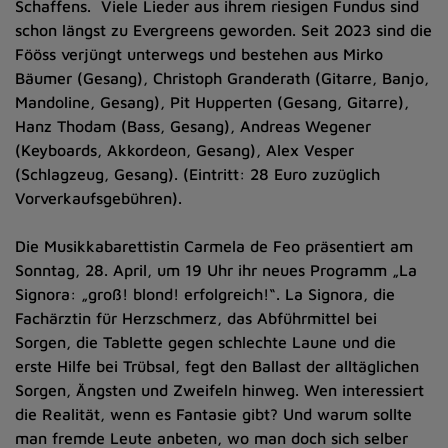
Schaffens. Viele Lieder aus ihrem riesigen Fundus sind
schon längst zu Evergreens geworden. Seit 2023 sind die
Fööss verjüngt unterwegs und bestehen aus Mirko
Bäumer (Gesang), Christoph Granderath (Gitarre, Banjo,
Mandoline, Gesang), Pit Hupperten (Gesang, Gitarre),
Hanz Thodam (Bass, Gesang), Andreas Wegener
(Keyboards, Akkordeon, Gesang), Alex Vesper
(Schlagzeug, Gesang). (Eintritt: 28 Euro zuzüglich
Vorverkaufsgebühren).
Die Musikkabarettistin Carmela de Feo präsentiert am
Sonntag, 28. April, um 19 Uhr ihr neues Programm „La
Signora: „groß! blond! erfolgreich!“. La Signora, die
Fachärztin für Herzschmerz, das Abführmittel bei
Sorgen, die Tablette gegen schlechte Laune und die
erste Hilfe bei Trübsal, fegt den Ballast der alltäglichen
Sorgen, Ängsten und Zweifeln hinweg. Wen interessiert
die Realität, wenn es Fantasie gibt? Und warum sollte
man fremde Leute anbeten, wo man doch sich selber