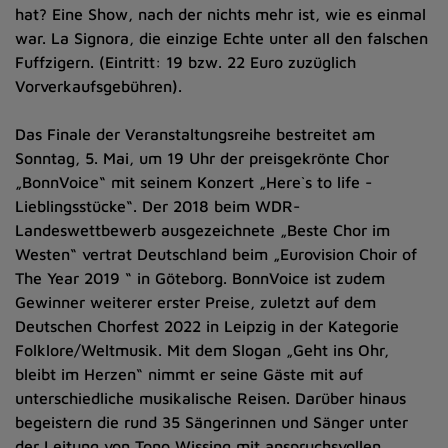
hat? Eine Show, nach der nichts mehr ist, wie es einmal
war. La Signora, die einzige Echte unter all den falschen
Fuffzigern. (Eintritt: 19 bzw. 22 Euro zuzüglich
Vorverkaufsgebühren).
Das Finale der Veranstaltungsreihe bestreitet am
Sonntag, 5. Mai, um 19 Uhr der preisgekrönte Chor
„BonnVoice“ mit seinem Konzert „Here`s to life -
Lieblingsstücke“. Der 2018 beim WDR-
Landeswettbewerb ausgezeichnete „Beste Chor im
Westen“ vertrat Deutschland beim „Eurovision Choir of
The Year 2019 “ in Göteborg. BonnVoice ist zudem
Gewinner weiterer erster Preise, zuletzt auf dem
Deutschen Chorfest 2022 in Leipzig in der Kategorie
Folklore/Weltmusik. Mit dem Slogan „Geht ins Ohr,
bleibt im Herzen“ nimmt er seine Gäste mit auf
unterschiedliche musikalische Reisen. Darüber hinaus
begeistern die rund 35 Sängerinnen und Sänger unter
der Leitung von Tono Wissing mit anspruchsvollen