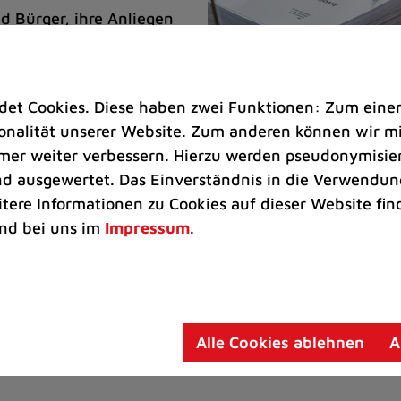
d Bürger, ihre Anliegen
. Um eine zügige
Anfragen an das jeweils
t Cookies. Diese haben zwei Funktionen: Zum einen s
nalität unserer Website. Zum anderen können wir mit
n
immer weiter verbessern. Hierzu werden pseudonymisie
 ausgewertet. Das Einverständnis in die Verwendung
ckungsmaßnahmen an
itere Informationen zu Cookies auf dieser Website fin
nd bei uns im
Impressum
.
lichen, sollte der E-Mail ein entsprechender Zahlung
nten Servicezeiten schnellstmöglich wieder anbieten
Alle Cookies ablehnen
A
übergehenden Einschränkungen.