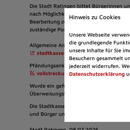
Die Stadt Ratingen bittet Bürgerinnen un
nach Möglichkeit per E-Mail einzureichen
Hinweis zu Cookies
Bearbeitung zu ermöglichen, sollten die 
zuständige Postfach gesendet werden:
Unsere Webseite verwende
die grundlegende Funktio
Allgemeine Anfragen und Mahnungen a
unsere Inhalte für Sie 
stadtkasse@ratingen.de
Besuchern gesammelt und
Pfändungsankündigungen und Vollstre
jederzeit widerrufen. We
vollstreckung@ratingen.de
Datenschutzerklärung
u
Wurde ein geforderter Betrag bereits beg
Überweisungsbeleg) beigefügt werden.
Die Stadtkasse arbeitet daran, die gewoh
und Bürger um Verständnis für die vor
Stadt Ratingen, 08.07.2026