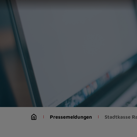
Zur
Startseite
(Schnelltaste
0)
Zum
Seitenanfang
springen
(Schnelltaste
A)
Zur
Navigation/Menü
springen
(Schnelltaste
M)
Zur
Suche
Pressemeldungen
Stadtkasse R
springen
(Schnelltaste
8)