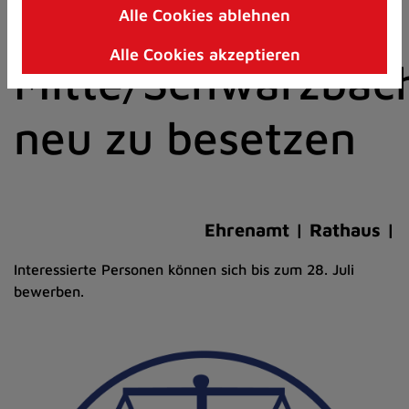
den Bezirk
Alle Cookies ablehnen
Zum
Inhalt
Alle Cookies akzeptieren
springen
Mitte/Schwarzbac
(Schnelltaste
I)
neu zu besetzen
Ehrenamt | Rathaus |
Interessierte Personen können sich bis zum 28. Juli
bewerben.