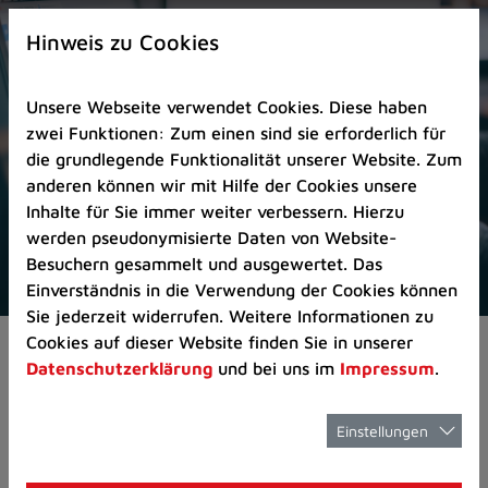
Zur
×
Startseite
Hinweis zu Cookies
(Schnelltaste
0)
Unsere Webseite verwendet Cookies. Diese haben
Zum
zwei Funktionen: Zum einen sind sie erforderlich für
Seitenanfang
die grundlegende Funktionalität unserer Website. Zum
springen
anderen können wir mit Hilfe der Cookies unsere
(Schnelltaste
Inhalte für Sie immer weiter verbessern. Hierzu
A)
werden pseudonymisierte Daten von Website-
Zur
Besuchern gesammelt und ausgewertet. Das
Navigation/Menü
Einverständnis in die Verwendung der Cookies können
springen
Sie jederzeit widerrufen. Weitere Informationen zu
(Schnelltaste
Cookies auf dieser Website finden Sie in unserer
Pressemeldungen
Schiedsamt für den B
M)
Datenschutzerklärung
und bei uns im
Impressum
.
Zur
Suche
springen
Einstellungen
Schiedsamt für
(Schnelltaste
8)