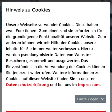
Zur
×
Startseite
Hinweis zu Cookies
(Schnelltaste
0)
Unsere Webseite verwendet Cookies. Diese haben
Zum
zwei Funktionen: Zum einen sind sie erforderlich für
Seitenanfang
die grundlegende Funktionalität unserer Website. Zum
springen
anderen können wir mit Hilfe der Cookies unsere
(Schnelltaste
Inhalte für Sie immer weiter verbessern. Hierzu
A)
werden pseudonymisierte Daten von Website-
Zur
Besuchern gesammelt und ausgewertet. Das
Navigation/Menü
Einverständnis in die Verwendung der Cookies können
springen
Sie jederzeit widerrufen. Weitere Informationen zu
(Schnelltaste
Cookies auf dieser Website finden Sie in unserer
Pressemeldungen
Rollator-Training für 
M)
Datenschutzerklärung
und bei uns im
Impressum
.
Zur
Suche
springen
Einstellungen
Rollator-Training
(Schnelltaste
8)