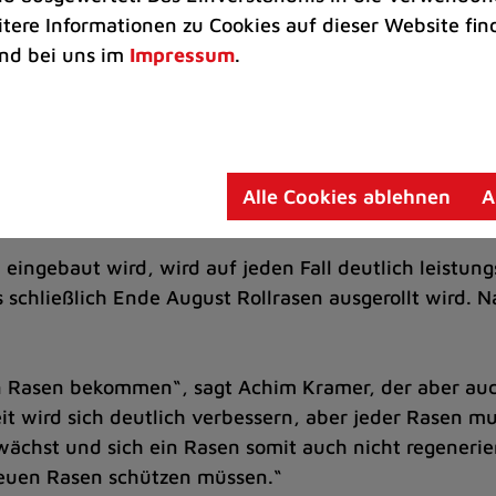
itere Informationen zu Cookies auf dieser Website fin
s knapp bemessen, denn es wird ja nicht nur die obe
nd bei uns im
Impressum
.
Auch wird eine komplett neue Entwässerungsanlage e
 der alte Rasen gewurzelt hat, wurden bereits abtra
e Begrünung gute Dienste leisten kann. Es folgt noch
rbau aus Kies freiliegt und Fachleute prüfen können, o
Alle Cookies ablehnen
A
heidend sind Tragfähigkeit und Wasserdurchlässigke
ingebaut wird, wird auf jeden Fall deutlich leistungs
 schließlich Ende August Rollrasen ausgerollt wird. N
n Rasen bekommen“, sagt Achim Kramer, der aber auch
it wird sich deutlich verbessern, aber jeder Rasen 
 wächst und sich ein Rasen somit auch nicht regener
neuen Rasen schützen müssen.“