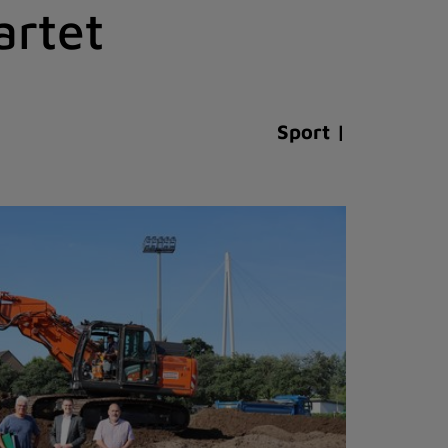
artet
Sport |