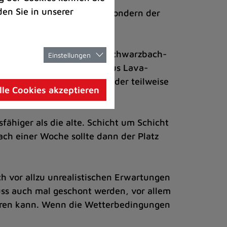
den Sie in unserer
re Rasenschicht erneuert, sondern der
ingebaut.
nsportiert, und zwar zum Schwarzbach-
Einstellungen
 die nächste Schicht, die aus Lava-
b er vollständig erneuert oder teilweise
lle Cookies akzeptieren
it.
fähiger als die alte. Schicht um Schicht
ach einer Woche sollte dann der Platz
 vor allzu unrealistischen Erwartungen
muss auch mal geschont werden, vor allem
ieren kann. Wenn die Wetterbedingungen