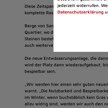
jederzeit widerrufen. We
Diese Zeitspanne ist immer noch durchau
Datenschutzerklärung
u
komplette Rasen inklusive Untergrund. 
Berge von Sand und Oberboden, in denen
Quartier, wo der Boden für eine temporär
Steinen besteht, bis schließlich der Unte
auch weiterverwendet werden kann. Entsc
Die neue Entwässerungsanlage, die dann e
wird der Platz dann wiederaufgebaut, bis
bespielbar sein.
„Wir werden hier einen sehr guten neue
warnt. „Die Nutzbarkeit und Bespielbarke
im Winter, wenn buchstäblich kein Gras
allzu widrig sind, werden wir auch den 