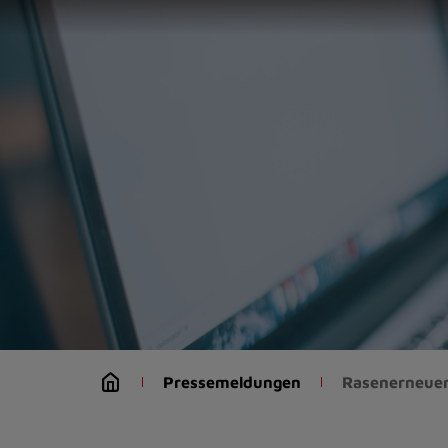
Zur
Startseite
(Schnelltaste
0)
Zum
Seitenanfang
springen
(Schnelltaste
A)
Zur
Navigation/Menü
springen
(Schnelltaste
M)
Zur
Suche
Pressemeldungen
Rasenerneuer
springen
(Schnelltaste
8)