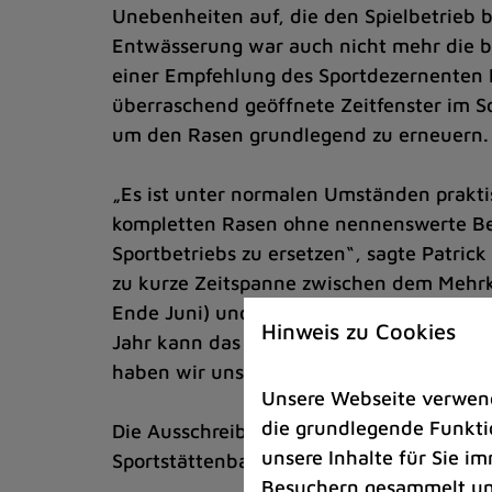
Unebenheiten auf, die den Spielbetrieb b
Entwässerung war auch nicht mehr die be
einer Empfehlung des Sportdezernenten 
überraschend geöffnete Zeitfenster im 
um den Rasen grundlegend zu erneuern.
„Es ist unter normalen Umständen prakti
kompletten Rasen ohne nennenswerte Be
Sportbetriebs zu ersetzen“, sagte Patrick
zu kurze Zeitspanne zwischen dem Mehr
Ende Juni) und dem Beginn der Fußball-
Hinweis zu Cookies
Jahr kann das Mehrkampf-Meeting unerwar
haben wir uns sehr schnell entschlossen
Unsere Webseite verwende
die grundlegende Funktio
Die Ausschreibung wurde durchgeführt, pa
unsere Inhalte für Sie 
Sportstättenbau GmbH gleich Anfang Juni
Besuchern gesammelt und