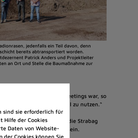
adionrasen, jedenfalls ein Teil davon, denn
schicht bereits abtransportiert worden.
tdezernent Patrick Anders und Projektleiter
erten an Ort und Stelle die Baumaßnahme zur
uerlich der Ausfall des Meetings war, so
legenheit zum Rasenwechsel zu nutzen.“
ind sie erforderlich für
 Hilfe der Cookies
g erteilt werden, so dass die Strabag
rte Daten von Website-
en liegen und bespielbar sein.
 der Cookies können Sie