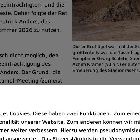
eeinträchtigten, und die
ste. Daher folgte der Rat
Patrick Anders, das
Sommer 2026 zu nutzen,
Dieser Erdhügel war mal der St
größtenteils war die Rasentrag
sch nicht möglich, den
Fachplaner Georg Schlate, Spor
einträchtigung des
Achim Kramer (v.l.n.r.) erläut
Erneuerung des Stadionrasens.
 Anders. Der Grund: die
kampf-Meeting (zumeist
Saison. Doch in diesem
teterweise nicht stattfinden. „So ärgerlich und beda
, wenigstens das Beste daraus zu machen und die Ge
t Cookies. Diese haben zwei Funktionen: Zum einen s
nalität unserer Website. Zum anderen können wir mit
rallel zum Ende der Oberligasaison konnte der Auftra
immer weiter verbessern. Hierzu werden pseudonymisie
 loslegen konnte. Bis Ende August muss der neue Ras
 ausgewertet. Das Einverständnis in die Verwendung