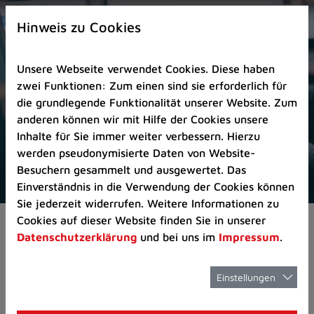
Zur
×
Startseite
Hinweis zu Cookies
(Schnelltaste
0)
Unsere Webseite verwendet Cookies. Diese haben
Zum
zwei Funktionen: Zum einen sind sie erforderlich für
Seitenanfang
die grundlegende Funktionalität unserer Website. Zum
springen
anderen können wir mit Hilfe der Cookies unsere
(Schnelltaste
Inhalte für Sie immer weiter verbessern. Hierzu
A)
werden pseudonymisierte Daten von Website-
Zur
Besuchern gesammelt und ausgewertet. Das
Navigation/Menü
Einverständnis in die Verwendung der Cookies können
springen
Sie jederzeit widerrufen. Weitere Informationen zu
(Schnelltaste
Cookies auf dieser Website finden Sie in unserer
Pressemeldungen
Neuer Rettungswagen 
M)
Datenschutzerklärung
und bei uns im
Impressum
.
Zur
Suche
springen
Einstellungen
Neuer
(Schnelltaste
8)