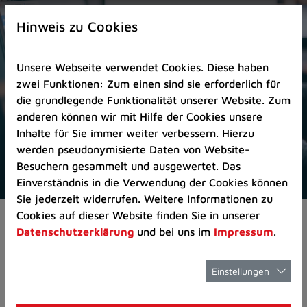
Zur
×
Startseite
Hinweis zu Cookies
(Schnelltaste
0)
Unsere Webseite verwendet Cookies. Diese haben
Zum
zwei Funktionen: Zum einen sind sie erforderlich für
Seitenanfang
die grundlegende Funktionalität unserer Website. Zum
springen
anderen können wir mit Hilfe der Cookies unsere
(Schnelltaste
Inhalte für Sie immer weiter verbessern. Hierzu
A)
werden pseudonymisierte Daten von Website-
Zur
Besuchern gesammelt und ausgewertet. Das
Navigation/Menü
Einverständnis in die Verwendung der Cookies können
springen
Sie jederzeit widerrufen. Weitere Informationen zu
(Schnelltaste
Cookies auf dieser Website finden Sie in unserer
Pressemeldungen
Neuer Radweg auf ehem
M)
Datenschutzerklärung
und bei uns im
Impressum
.
Zur
Suche
springen
Einstellungen
Neuer Radweg
(Schnelltaste
8)