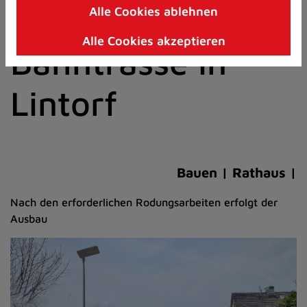
auf ehemaliger
Alle Cookies ablehnen
Zum
Inhalt
Alle Cookies akzeptieren
springen
Bahntrasse in
(Schnelltaste
I)
Lintorf
Bauen | Rathaus |
Nach den erforderlichen Rodungsarbeiten erfolgt der
Ausbau