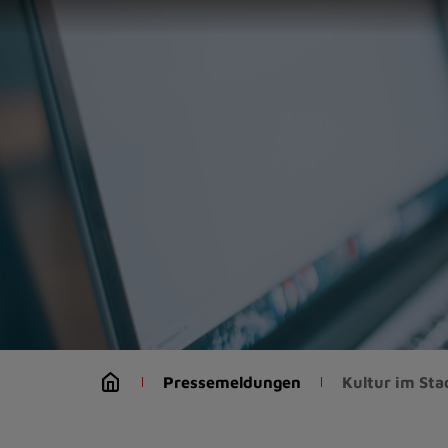
Zur
Startseite
(Schnelltaste
0)
Zum
Seitenanfang
springen
(Schnelltaste
A)
Zur
Navigation/Menü
springen
(Schnelltaste
M)
Zur
Suche
Pressemeldungen
Kultur im St
springen
(Schnelltaste
8)