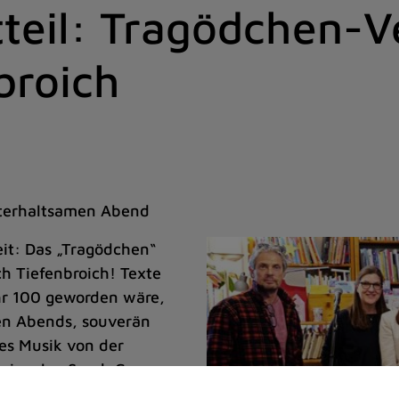
tteil: Tragödchen-V
broich
nterhaltsamen Abend
eit: Das „Tragödchen“
h Tiefenbroich! Texte
hr 100 geworden wäre,
en Abends, souverän
 es Musik von der
einecke, Sarah Connor,