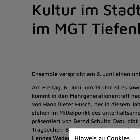
Kultur im Stad
Zum
Inhalt
springen
im MGT Tiefen
(Schnelltaste
I)
Ensemble verspricht am 6. Juni einen u
Am Freitag, 6. Juni, um 19 Uhr ist es sow
kommt in den Mehrgenerationentreff nac
von Hans Dieter Hüsch, der in diesem Ja
stehen im Mittelpunkt des unterhaltsam
präsentiert von Bernd Schultz. Dazu gibt
Tragödchen-Band mit Liedern von Ulla M
Hinweis zu Cookies
Hannes Wader und Udo Lindenberg.