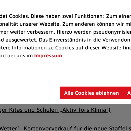
 80 Plätzen bestimmt
t Cookies. Diese haben zwei Funktionen: Zum einen s
 einem
nalität unserer Website. Zum anderen können wir mit
im Stadtteil“, den die
immer weiter verbessern. Hierzu werden pseudonymisie
Buscher-Sander, für 2025
 ausgewertet. Das Einverständnis in die Verwendung
rden folgen.
itere Informationen zu Cookies auf dieser Website fin
Das Tragödchen-Ensemble tritt
nd bei uns im
Impressum
.
Tiefenbroich auf.
tionentreff an der
iten des Treffs (Montag
bis 17 Uhr. Weitere Informationen unter Telefon 0210
Alle Cookies ablehnen
A
er Kitas und Schulen „Aktiv fürs Klima“)
tter“: Kartenvorverkauf für die neue Staffel s