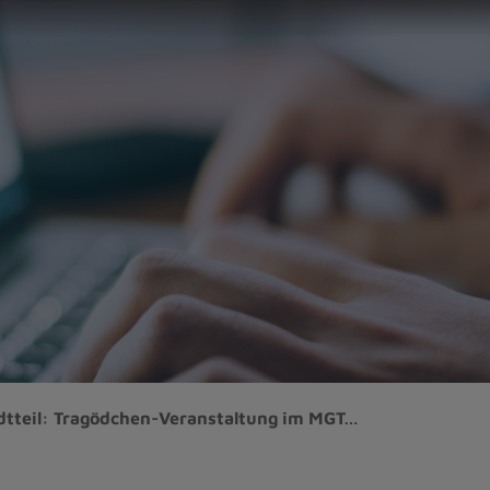
adtteil: Tragödchen-Veranstaltung im MGT…