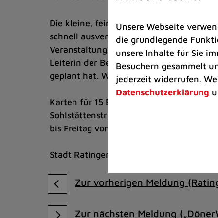
Die kleine, feine Veranstaltung, die mit
Unsere Webseite verwende
schnell ausverkauft sein wird, gehört zu
die grundlegende Funktio
Veranstaltungsreigen zum Thema “Kultur 
unsere Inhalte für Sie 
Leiterin der Begegnungsstätte, Barbara 
Besuchern gesammelt und
geplant hat. Weitere Veranstaltungen we
jederzeit widerrufen. We
Datenschutzerklärung
u
Karten für 15 Euro gibt es im Mehrgenera
Sohlstättenstraße 33c zu den Öffnungsze
bis Freitag von 9 bis 12 Uhr und von 13 
Stadt Ratingen
Zur vorherigen Meldung (Rating
Zur nächsten Meldung („DönerWe