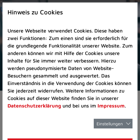
Zur
×
Startseite
Hinweis zu Cookies
(Schnelltaste
0)
Unsere Webseite verwendet Cookies. Diese haben
Zum
zwei Funktionen: Zum einen sind sie erforderlich für
Seitenanfang
die grundlegende Funktionalität unserer Website. Zum
springen
anderen können wir mit Hilfe der Cookies unsere
(Schnelltaste
Inhalte für Sie immer weiter verbessern. Hierzu
A)
werden pseudonymisierte Daten von Website-
Zur
Besuchern gesammelt und ausgewertet. Das
Navigation/Menü
Einverständnis in die Verwendung der Cookies können
springen
Sie jederzeit widerrufen. Weitere Informationen zu
(Schnelltaste
Cookies auf dieser Website finden Sie in unserer
Pressemeldungen
Kanäle am Kohlendey 
M)
Datenschutzerklärung
und bei uns im
Impressum
.
Zur
Suche
springen
Einstellungen
Kanäle am
(Schnelltaste
8)