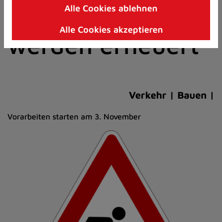
Kohlendey
Alle Cookies ablehnen
Zum
Inhalt
Alle Cookies akzeptieren
springen
werden erneuert
(Schnelltaste
I)
Verkehr | Bauen |
Vorarbeiten starten am 3. November