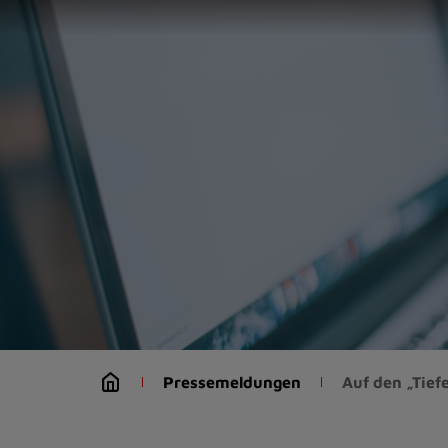
Zur
Startseite
(Schnelltaste
0)
Zum
Seitenanfang
springen
(Schnelltaste
A)
Zur
Navigation/Menü
springen
(Schnelltaste
M)
Zur
Suche
Pressemeldungen
Auf den „Tief
springen
(Schnelltaste
8)