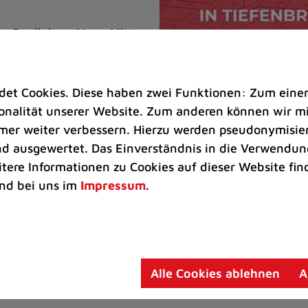
das Reallabor „Neue Mitte
im Herzen des Stadtteils
 Bürgerinnen und Bürger
n aufhalten. Im Rahmen
t Cookies. Diese haben zwei Funktionen: Zum einen s
melt.
nalität unserer Website. Zum anderen können wir mit
immer weiter verbessern. Hierzu werden pseudonymisie
rt Pop-up-Treffpunkt: Sitzmöglichkeiten, Pflanzkäste
 ausgewertet. Das Einverständnis in die Verwendung
t werden. Am Mittwoch sind Vertreter der Stadt Rati
itere Informationen zu Cookies auf dieser Website fin
t und Stelle, um das Projekt vorzustellen und bei S
nd bei uns im
Impressum
.
sen“ bis zum 14. November 2025 von Vereinen und Bü
ssierte können sich gern an Hannah Esselborn (Komm
Alle Cookies ablehnen
A
.de
, wenden.