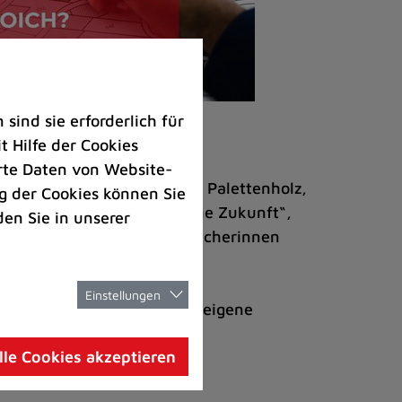
ind sie erforderlich für
 Hilfe der Cookies
rte Daten von Website-
n und eine kleine Bühne aus Palettenholz,
 der Cookies können Sie
ngen und des Büros „Kommune Zukunft“,
den Sie in unserer
nacks und Getränken mit Besucherinnen
Einstellungen
rgerinnen und Bürgern für eigene
une Zukunft), E-Mail
lle Cookies akzeptieren