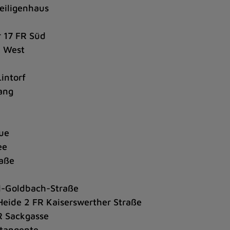
eiligenhaus
r 17 FR Süd
R West
Lintorf
ang
Aue
ee
raße
el-Goldbach-Straße
Heide 2 FR Kaiserswerther Straße
R Sackgasse
ttangente