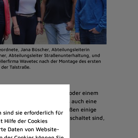
ordnete, Jana Büscher, Abteilungsleiterin
her, Abteilungsleiter Straßenunterhaltung, und
ellerfirma Wavetec nach der Montage des ersten
der Talstraße.
el nicht hinter einer Kurve oder einem
samt. Und schließlich muss auch eine
wird. Aus diesem Grund grüßen einige
ind sie erforderlich für
s, wenn die Laternen eingeschaltet sind,
 Hilfe der Cookies
rte Daten von Website-
 der Cookies können Sie