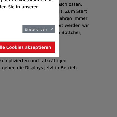
ntwicklung und Mobilität beschlossen.
den Sie in unserer
 Prioritätsklassen eingeteilt. Zum Start
t, der in den letzten paar Jahren immer
g. „Nach einer gewissen Zeit werden wir
Einstellungen
 sehr abnutzt“, sagt Fabian Böttcher,
lle Cookies akzeptieren
65.000 Euro. Die laufenden
komplizierten und tatkräftigen
ehen die Displays jetzt in Betrieb.