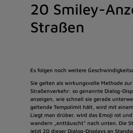
20 Smiley-Anze
Zum
Inhalt
springen
Straßen
(Schnelltaste
I)
Es folgen noch weitere Geschwindigkeits
Sie gelten als wirkungsvolle Methode zu
Straßenverkehr: so genannte Dialog-Disp
anzeigen, wie schnell sie gerade unterwe
geltende Tempolimit hält, wird mit eine
Liegt man drüber, wird das Emoji rot un
wandern „enttäuscht“ nach unten. Die S
jetzt 20 dieser Dialog-Displays an Stand