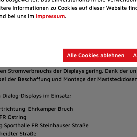
allen Ratinger Stadtteilen vom Ausschuss für Stadte
itere Informationen zu Cookies auf dieser Website fin
splays montiert. Gleichzeitig wurden die Standorte in
nd bei uns im
Impressum
.
 an die Prio-1-Standorte. Ein Anzeiger älterer Bauar
ecken im Einsatz war, stünde auch noch zur Verfügun
irkung durch die fortschreitende Gewöhnung nicht zu
 Tiefbauamt.
Alle Cookies ablehnen
A
Displays und der weiteren Halterungen kostet rund 
gen Stromverbrauchs der Displays gering. Dank der un
ei der Beschaffung und Montage der Maststeckdosen g
 Dialog-Displays im Einsatz:
hrtrichtung Ehrkamper Bruch
FR Ostring
Sporthalle FR Steinhauser Straße
heidter Straße