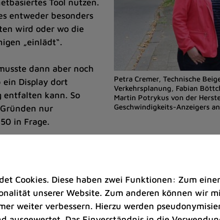
etbasiertes Tool nutzen.
 es entweder besonders
lten wird oder wo die
igen „einlädt“.
 musste dann aber noch
Petra Cremer, Technische Beige
ein Display dort
Verkehrsplanung, Fabian Böttc
 entfalten kann. So
Martin Potrykus von der Herst
Geschwindigkeits-Anzeigers an 
 Gründen nur
50 in Frage.
 Blickfeld der Autofahrer sein, darf also zum Beispi
her, Abteilungsleiterin Verkehrsplanung im Planung
weil Strom aus den Leitungen in den Masten benötigt 
t Cookies. Diese haben zwei Funktionen: Zum einen s
raßenseite. Die Anzeiger haben einen Akku, der nacht
nalität unserer Website. Zum anderen können wir mit
es hält.
immer weiter verbessern. Hierzu werden pseudonymisie
 ausgewertet. Das Einverständnis in die Verwendung