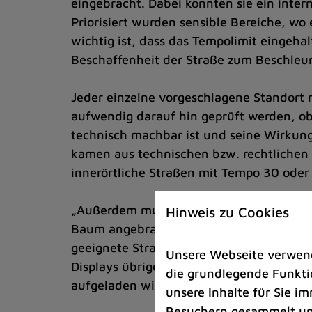
eingebracht. Dabei konnten sie ein intern
Priorisiert wurden sensible Bereiche, wo
wichtig ist, dass das Tempolimit eingeha
Beschaffenheit der Straße zum Beschleun
Jeder einzelne vorgeschlagene Standort
aufwendig darauf hin geprüft werden, ob 
technisch machbar ist und seine Wirkung
kamen aus technischen bzw. rechtlichen
innerörtliche Straßen mit Tempo 30 oder 
„Außerdem muss das Display lang genug im
Hinweis zu Cookies
Baum angebracht werden“, sagt Jana Büsc
geeignete Straßenleuchte vor Ort sein, 
Unsere Webseite verwende
Displays übrigens auch von der linken St
die grundlegende Funktio
aufgeladen wird und für den Rest des Tag
unsere Inhalte für Sie 
Besuchern gesammelt und