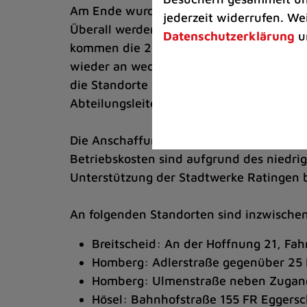
Am Ende wurden 53 geeignete Stellen in 
jederzeit widerrufen. We
Überall werden nun Halterungen für die Di
Datenschutzerklärung
u
kommen die 20 beschafften neuen Displays
wieder an wechselnden Stellen zu Testzw
die Standorte wechseln, damit sich die W
Abteilungsleiter Straßenunterhaltung im
Die Anschaffung und Montage der Dialog-
Betriebskosten sind aufgrund des niedri
Unterstützung der Stadtwerke Ratingen b
An folgenden Standorten sind inzwischen
Breitscheid: An der Hoffnung 21, Fa
Homberg: Adlerstraße gegenüber 25 
Homberg: Ulmenstraße neben Zugang 
Hösel: Bahnhofstraße 155 FR Eggersc