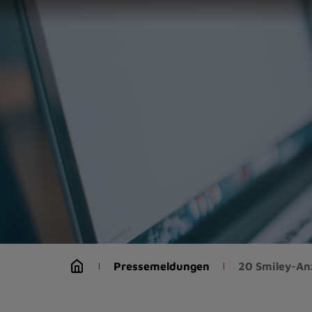
Zur
Startseite
(Schnelltaste
0)
Zum
Seitenanfang
springen
(Schnelltaste
A)
Zur
Navigation/Menü
springen
(Schnelltaste
M)
Zur
Suche
Pressemeldungen
20 Smiley-Anz
springen
(Schnelltaste
8)