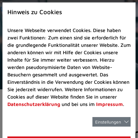
Zur
×
Startseite
Hinweis zu Cookies
(Schnelltaste
0)
Unsere Webseite verwendet Cookies. Diese haben
Zum
zwei Funktionen: Zum einen sind sie erforderlich für
Seitenanfang
die grundlegende Funktionalität unserer Website. Zum
springen
anderen können wir mit Hilfe der Cookies unsere
(Schnelltaste
Inhalte für Sie immer weiter verbessern. Hierzu
A)
werden pseudonymisierte Daten von Website-
Zur
Besuchern gesammelt und ausgewertet. Das
Navigation/Menü
Einverständnis in die Verwendung der Cookies können
springen
Sie jederzeit widerrufen. Weitere Informationen zu
(Schnelltaste
Cookies auf dieser Website finden Sie in unserer
Aktuelles
Pressemitteilungen
M)
Datenschutzerklärung
und bei uns im
Impressum
.
Zur
Suche
springen
Einstellungen
Pressemitteilunge
(Schnelltaste
8)