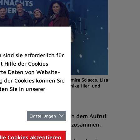
ind sie erforderlich für
 Hilfe der Cookies
rte Daten von Website-
 der Cookies können Sie
dzentren vor Ort (von links): Amira Sciacca, Lisa
 Dubbert (alle aus dem LUX), Annika Hierl und
den Sie in unserer
hönix).
ht und verkauft werden. Auch dem Aufruf
Einstellungen
am Ende stolze 6250,11 Euro zusammen.
lle Cookies akzeptieren