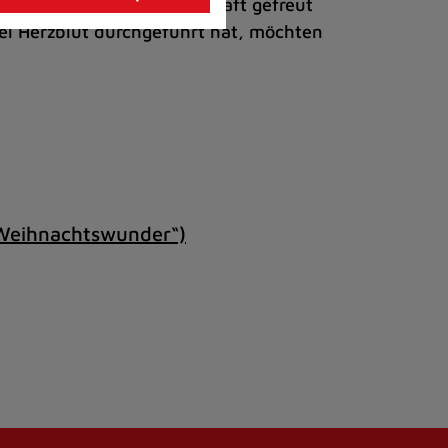
die große Spendenbereitschaft gefreut
l Herzblut durchgeführt hat, möchten
Weihnachtswunder“)