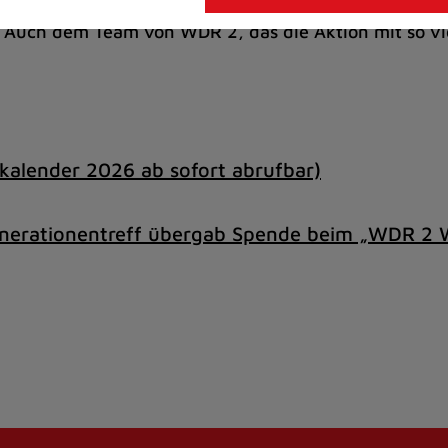
er Kinder- und Jugendzentren haben sich riesig über 
uch dem Team von WDR 2, das die Aktion mit so vie
kalender 2026 ab sofort abrufbar)
nerationentreff übergab Spende beim „WDR 2 