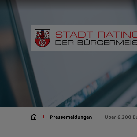
Zur
Startseite
(Schnelltaste
0)
Zum
Seitenanfang
springen
(Schnelltaste
A)
Zur
Navigation/Menü
springen
(Schnelltaste
M)
Zur
Suche
Pressemeldungen
Über 6.200 E
springen
(Schnelltaste
8)