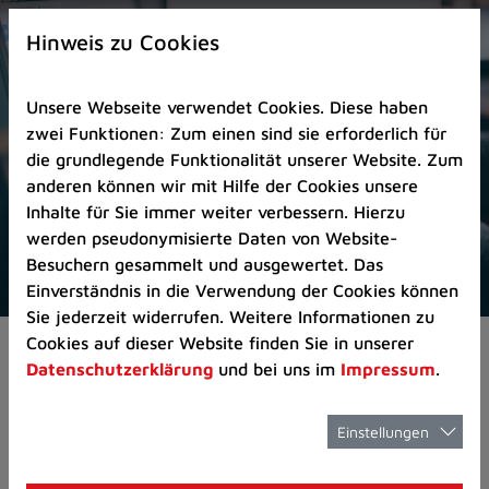
Zur
×
Startseite
Hinweis zu Cookies
(Schnelltaste
0)
Unsere Webseite verwendet Cookies. Diese haben
Zum
zwei Funktionen: Zum einen sind sie erforderlich für
Seitenanfang
die grundlegende Funktionalität unserer Website. Zum
springen
anderen können wir mit Hilfe der Cookies unsere
(Schnelltaste
Inhalte für Sie immer weiter verbessern. Hierzu
A)
werden pseudonymisierte Daten von Website-
Zur
Besuchern gesammelt und ausgewertet. Das
Navigation/Menü
Einverständnis in die Verwendung der Cookies können
springen
Sie jederzeit widerrufen. Weitere Informationen zu
(Schnelltaste
Cookies auf dieser Website finden Sie in unserer
Pressemeldungen
Förderung der Musiksc
M)
Datenschutzerklärung
und bei uns im
Impressum
.
Zur
Suche
springen
Einstellungen
Förderung der
(Schnelltaste
8)