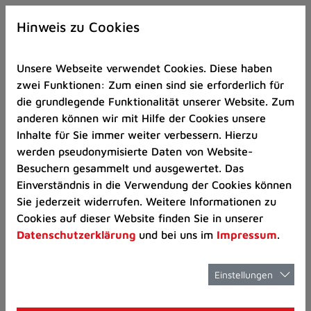
Zur
×
Startseite
Hinweis zu Cookies
(Schnelltaste
0)
Unsere Webseite verwendet Cookies. Diese haben
Zum
zwei Funktionen: Zum einen sind sie erforderlich für
Seitenanfang
die grundlegende Funktionalität unserer Website. Zum
springen
anderen können wir mit Hilfe der Cookies unsere
(Schnelltaste
Musikschule
Unterricht
Rock Pop Ja
Inhalte für Sie immer weiter verbessern. Hierzu
A)
werden pseudonymisierte Daten von Website-
Zur
Besuchern gesammelt und ausgewertet. Das
Navigation/Menü
☰ Menü Musikschule
Einverständnis in die Verwendung der Cookies können
springen
Sie jederzeit widerrufen. Weitere Informationen zu
E-Gitarre
(Schnelltaste
Cookies auf dieser Website finden Sie in unserer
M)
Datenschutzerklärung
und bei uns im
Impressum
.
Zur
Suche
Portrait
springen
Einstellungen
(Schnelltaste
8)