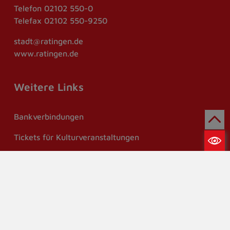
Telefon
02102 550-0
Telefax
02102 550-9250
stadt@ratingen.de
www.ratingen.de
Weitere Links
Bankverbindungen
Tickets für Kulturveranstaltungen
Im Notfall