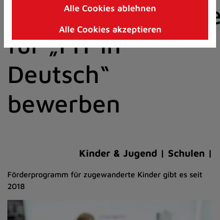
Sprachlernbegleite
Alle Cookies ablehnen
Zum
Inhalt
Alle Cookies akzeptieren
springen
für „FIT in
(Schnelltaste
I)
Deutsch“
bewerben
Kinder & Jugend | Schulen |
Förderprogramm für zugewanderte Kinder gibt es seit
2018