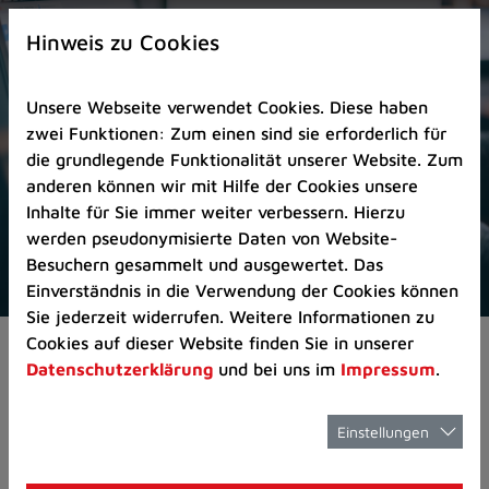
Zur
×
Startseite
Hinweis zu Cookies
(Schnelltaste
0)
Unsere Webseite verwendet Cookies. Diese haben
Zum
zwei Funktionen: Zum einen sind sie erforderlich für
Seitenanfang
die grundlegende Funktionalität unserer Website. Zum
springen
anderen können wir mit Hilfe der Cookies unsere
(Schnelltaste
Inhalte für Sie immer weiter verbessern. Hierzu
A)
werden pseudonymisierte Daten von Website-
Zur
Besuchern gesammelt und ausgewertet. Das
Navigation/Menü
Einverständnis in die Verwendung der Cookies können
springen
Sie jederzeit widerrufen. Weitere Informationen zu
(Schnelltaste
Cookies auf dieser Website finden Sie in unserer
Pressemeldungen
Jetzt als Sprachlernbe
M)
Datenschutzerklärung
und bei uns im
Impressum
.
Zur
Suche
springen
Einstellungen
Jetzt als
(Schnelltaste
8)