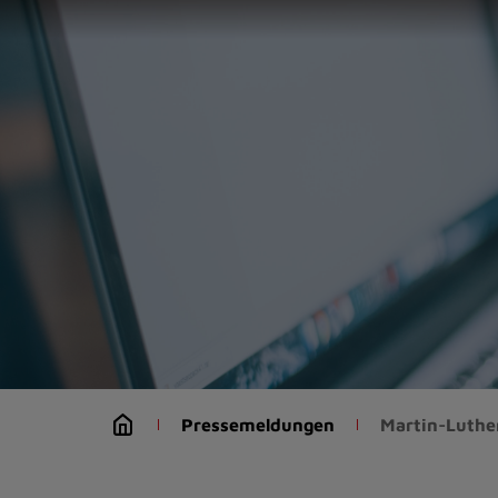
Zur
Startseite
(Schnelltaste
0)
Zum
Seitenanfang
springen
(Schnelltaste
A)
Zur
Navigation/Menü
springen
(Schnelltaste
M)
Zur
Suche
Pressemeldungen
Martin-Luthe
springen
(Schnelltaste
8)