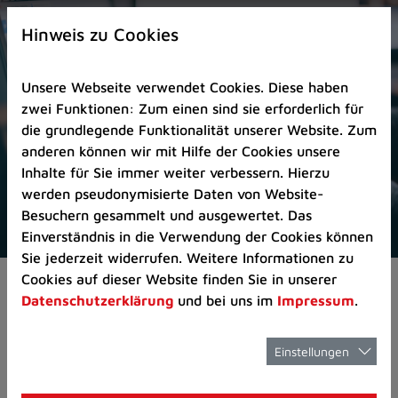
Zur
×
Startseite
Hinweis zu Cookies
(Schnelltaste
0)
Unsere Webseite verwendet Cookies. Diese haben
Zum
zwei Funktionen: Zum einen sind sie erforderlich für
Seitenanfang
die grundlegende Funktionalität unserer Website. Zum
springen
anderen können wir mit Hilfe der Cookies unsere
(Schnelltaste
Inhalte für Sie immer weiter verbessern. Hierzu
A)
werden pseudonymisierte Daten von Website-
Zur
Besuchern gesammelt und ausgewertet. Das
Navigation/Menü
Einverständnis in die Verwendung der Cookies können
springen
Sie jederzeit widerrufen. Weitere Informationen zu
(Schnelltaste
Cookies auf dieser Website finden Sie in unserer
Pressemeldungen
Neue Kategorie Verke
M)
Datenschutzerklärung
und bei uns im
Impressum
.
Zur
Suche
springen
Einstellungen
Neue Kategorie
(Schnelltaste
8)