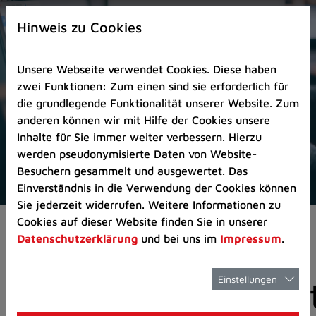
Zur
×
Startseite
Hinweis zu Cookies
(Schnelltaste
0)
Unsere Webseite verwendet Cookies. Diese haben
Zum
zwei Funktionen: Zum einen sind sie erforderlich für
Seitenanfang
die grundlegende Funktionalität unserer Website. Zum
springen
anderen können wir mit Hilfe der Cookies unsere
(Schnelltaste
Inhalte für Sie immer weiter verbessern. Hierzu
A)
werden pseudonymisierte Daten von Website-
Zur
Besuchern gesammelt und ausgewertet. Das
Navigation/Menü
Einverständnis in die Verwendung der Cookies können
springen
Sie jederzeit widerrufen. Weitere Informationen zu
(Schnelltaste
Cookies auf dieser Website finden Sie in unserer
Pressemeldungen
Brückenfundamente we
M)
Datenschutzerklärung
und bei uns im
Impressum
.
Zur
Suche
springen
Einstellungen
Brückenfundamen
(Schnelltaste
8)