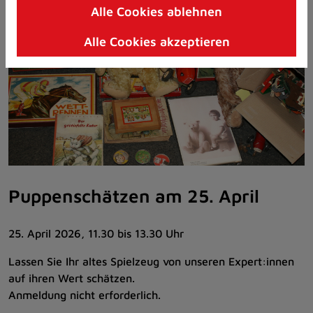
Alle Cookies ablehnen
Zum
Inhalt
Alle Cookies akzeptieren
springen
(Schnelltaste
I)
Puppenschätzen am 25. April
25. April 2026, 11.30 bis 13.30 Uhr
Lassen Sie Ihr altes Spielzeug von unseren Expert:innen
auf ihren Wert schätzen.
Anmeldung nicht erforderlich.