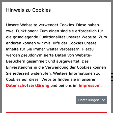
Zur
×
Startseite
Hinweis zu Cookies
(Schnelltaste
0)
Unsere Webseite verwendet Cookies. Diese haben
Zum
zwei Funktionen: Zum einen sind sie erforderlich für
Seitenanfang
die grundlegende Funktionalität unserer Website. Zum
springen
anderen können wir mit Hilfe der Cookies unsere
(Schnelltaste
Museum Ratingen
Spielzeugmuseum Rat
Inhalte für Sie immer weiter verbessern. Hierzu
A)
werden pseudonymisierte Daten von Website-
Zur
Besuchern gesammelt und ausgewertet. Das
Navigation/Menü
Einverständnis in die Verwendung der Cookies können
springen
VERANSTALTUNG
Sie jederzeit widerrufen. Weitere Informationen zu
(Schnelltaste
Cookies auf dieser Website finden Sie in unserer
M)
Datenschutzerklärung
und bei uns im
Impressum
.
Zur
Suche
springen
Einstellungen
(Schnelltaste
8)