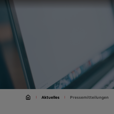
Zur
Startseite
(Schnelltaste
0)
Zum
Seitenanfang
springen
(Schnelltaste
A)
Zur
Navigation/Menü
springen
(Schnelltaste
M)
Zur
Suche
Aktuelles
Pressemitteilungen
springen
(Schnelltaste
8)