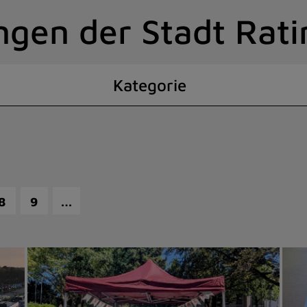
ngen der Stadt Rat
Kategorie
…
8
9