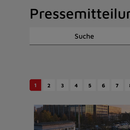
Zum
Pressemitteilu
Inhalt
springen
(Schnelltaste
I)
Suche
1
2
3
4
5
6
7