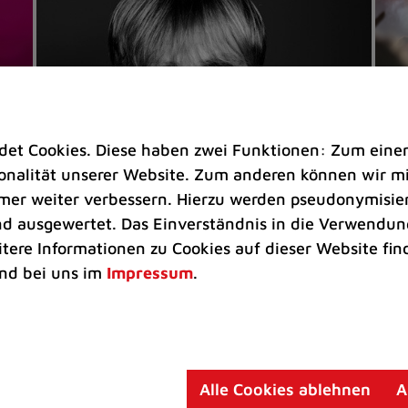
t Cookies. Diese haben zwei Funktionen: Zum einen s
nalität unserer Website. Zum anderen können wir mit
immer weiter verbessern. Hierzu werden pseudonymisie
 ausgewertet. Das Einverständnis in die Verwendung
Veranstaltungen
Ve
itere Informationen zu Cookies auf dieser Website fin
Kultkicker Ansgar Brinkmann
„M
nd bei uns im
Impressum
.
plaudert auf der Sommerbühne
B
Oliver Forster moderiert den "Fußball &
In
Helden"-Talk am 27. August
un
am
Alle Cookies ablehnen
A