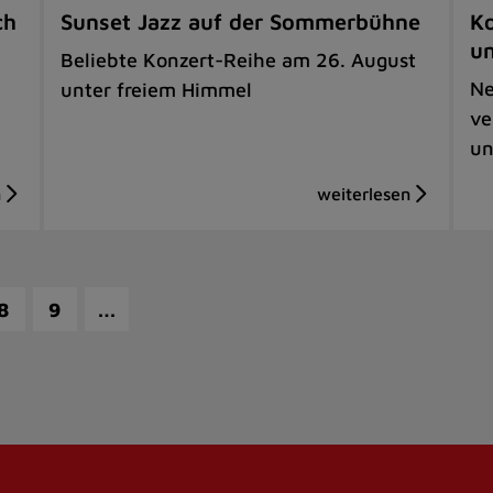
ch
Sunset Jazz auf der Sommerbühne
Ko
u
Beliebte Konzert-Reihe am 26. August
Ne
unter freiem Himmel
ve
un
…
8
9