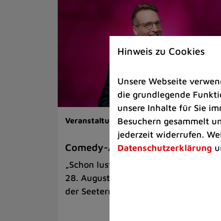
Hinweis zu Cookies
Unsere Webseite verwende
die grundlegende Funktio
unsere Inhalte für Sie 
Besuchern gesammelt und
Veranstaltungen |
Kunst & Kultur
jederzeit widerrufen. We
Comedy-Abend mit Benni Stark
Datenschutzerklärung
u
„Schon lustig, wenn’s witzig ist!“ am
28. August auf der Sommerbühne an
der Seeterrasse