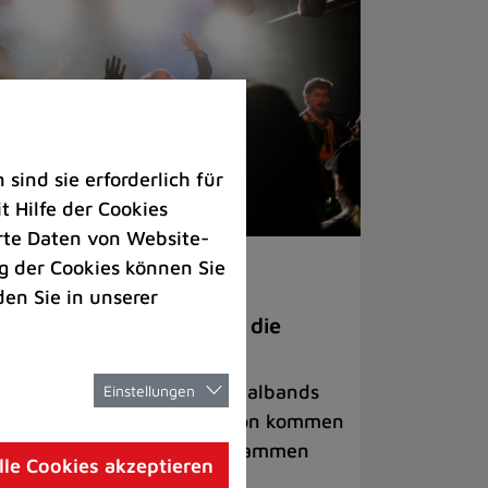
ind sie erforderlich für
 Hilfe der Cookies
rte Daten von Website-
 der Cookies können Sie
ranstaltungen
den Sie in unserer
anege Madness“ bringt die
ühne wieder zum Beben
ternationale Rock- und Metalbands
Einstellungen
d starke Acts aus der Region kommen
 17. Oktober in Lintorf zusammen
lle Cookies akzeptieren