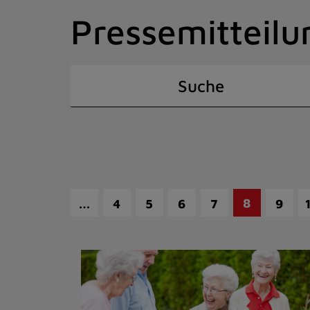
Zum
Pressemitteilu
Inhalt
springen
(Schnelltaste
I)
Suche
…
8
4
5
6
7
9