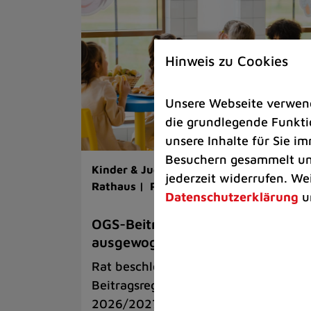
Hinweis zu Cookies
Unsere Webseite verwende
die grundlegende Funktio
unsere Inhalte für Sie 
Besuchern gesammelt und
Kinder & Jugend |
Grundschule |
jederzeit widerrufen. We
Rathaus |
Politik
Datenschutzerklärung
u
OGS-Beiträge werden sozial
ausgewogen angepasst
Rat beschloss einstimmig die neuen
Beitragsregelungen ab dem Schuljahr
2026/2027