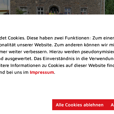
t Cookies. Diese haben zwei Funktionen: Zum einen s
nalität unserer Website. Zum anderen können wir mit
immer weiter verbessern. Hierzu werden pseudonymisie
 ausgewertet. Das Einverständnis in die Verwendung
Umwelt |
Rathaus |
Freizeit
Um
itere Informationen zu Cookies auf dieser Website fin
nd bei uns im
Impressum
.
Sternfahrt mit 100 Teilnehmenden
Sp
zum Auftakt des Stadtradelns 2026
d
Aktion zur Förderung des Radverkehrs
Ge
läuft noch bis 6. Juni
di
Alle Cookies ablehnen
A