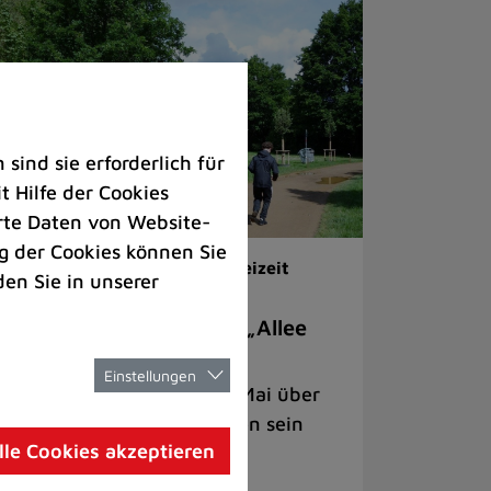
ind sie erforderlich für
 Hilfe der Cookies
rte Daten von Website-
 der Cookies können Sie
welt |
Kinder & Jugend |
Freizeit
den Sie in unserer
ielmobil „Felix“ auf der „Allee
er sprechenden Bäume“
Einstellungen
schichten werden am 22. Mai über
e AR-App "RatinGo" zu hören sein
lle Cookies akzeptieren