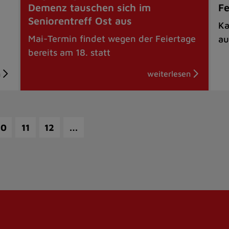
Demenz tauschen sich im
Fe
Seniorentreff Ost aus
Ka
Mai-Termin findet wegen der Feiertage
au
bereits am 18. statt
…
10
11
12