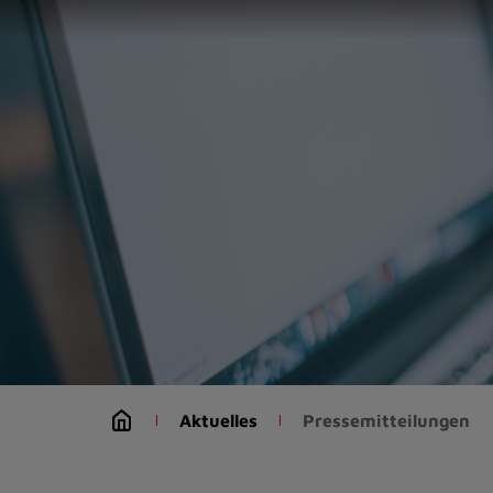
Zur
Startseite
(Schnelltaste
0)
Zum
Seitenanfang
springen
(Schnelltaste
A)
Zur
Navigation/Menü
springen
(Schnelltaste
M)
Zur
Suche
Aktuelles
Pressemitteilungen
springen
(Schnelltaste
8)