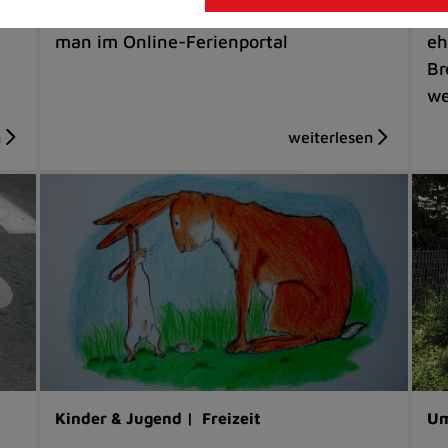
nen
Gesamtübersicht der Angebote findet
Bi
man im Online-Ferienportal
eh
Br
we
Kinder & Jugend |
Freizeit
Um