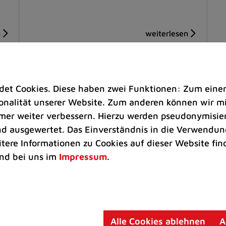
t Cookies. Diese haben zwei Funktionen: Zum einen s
nalität unserer Website. Zum anderen können wir mit
immer weiter verbessern. Hierzu werden pseudonymisie
 ausgewertet. Das Einverständnis in die Verwendung
itere Informationen zu Cookies auf dieser Website fin
nd bei uns im
Impressum
.
Kinder & Jugend |
Freizeit
So
adt
Freie Plätze in den Sommerferien
ZU
für Spätanmelder
Ei
Alle Cookies ablehnen
A