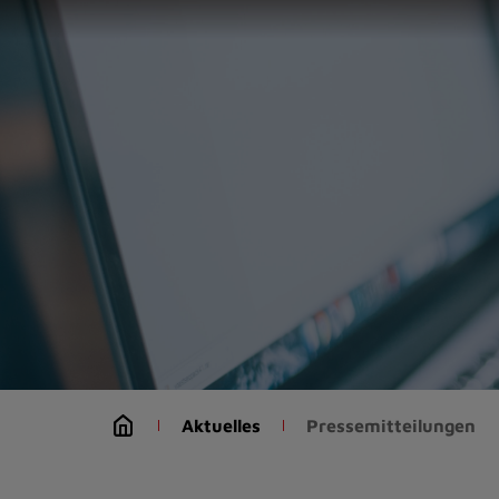
Zur
Startseite
(Schnelltaste
0)
Zum
Seitenanfang
springen
(Schnelltaste
A)
Zur
Navigation/Menü
springen
(Schnelltaste
M)
Zur
Suche
Aktuelles
Pressemitteilungen
springen
(Schnelltaste
8)