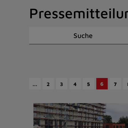
Zum
Pressemitteilu
Inhalt
springen
(Schnelltaste
I)
Suche
…
6
2
3
4
5
7