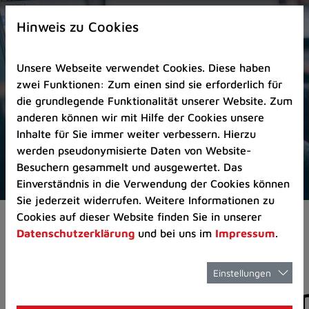
Zur
×
Startseite
Hinweis zu Cookies
(Schnelltaste
0)
Unsere Webseite verwendet Cookies. Diese haben
Zum
zwei Funktionen: Zum einen sind sie erforderlich für
Seitenanfang
die grundlegende Funktionalität unserer Website. Zum
springen
anderen können wir mit Hilfe der Cookies unsere
(Schnelltaste
Inhalte für Sie immer weiter verbessern. Hierzu
A)
werden pseudonymisierte Daten von Website-
Zur
Besuchern gesammelt und ausgewertet. Das
Navigation/Menü
Einverständnis in die Verwendung der Cookies können
springen
Sie jederzeit widerrufen. Weitere Informationen zu
(Schnelltaste
Cookies auf dieser Website finden Sie in unserer
Aktuelles
Pressemitteilungen
M)
Datenschutzerklärung
und bei uns im
Impressum
.
Zur
Suche
springen
Einstellungen
Pressemitteilunge
(Schnelltaste
8)