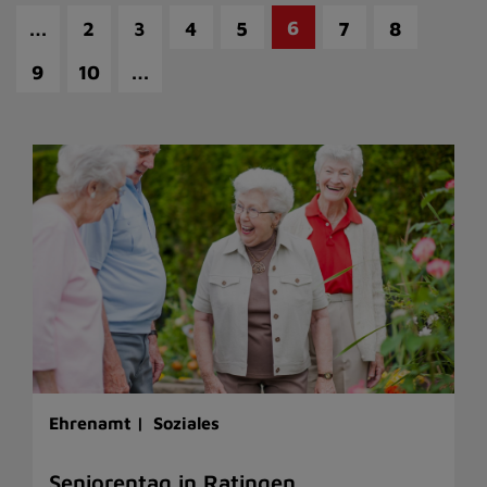
…
6
2
3
4
5
7
8
…
9
10
Ehrenamt |
Soziales
Seniorentag in Ratingen