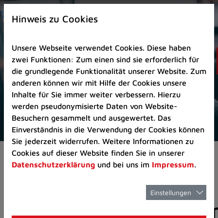
Zur
×
Startseite
Hinweis zu Cookies
(Schnelltaste
0)
Unsere Webseite verwendet Cookies. Diese haben
Zum
zwei Funktionen: Zum einen sind sie erforderlich für
Seitenanfang
die grundlegende Funktionalität unserer Website. Zum
springen
anderen können wir mit Hilfe der Cookies unsere
(Schnelltaste
Inhalte für Sie immer weiter verbessern. Hierzu
A)
werden pseudonymisierte Daten von Website-
Zur
Besuchern gesammelt und ausgewertet. Das
Navigation/Menü
Einverständnis in die Verwendung der Cookies können
springen
Sie jederzeit widerrufen. Weitere Informationen zu
(Schnelltaste
Cookies auf dieser Website finden Sie in unserer
Aktuelles
Pressemitteilungen
M)
Datenschutzerklärung
und bei uns im
Impressum
.
Zur
Suche
springen
Einstellungen
Pressemitteilunge
(Schnelltaste
8)