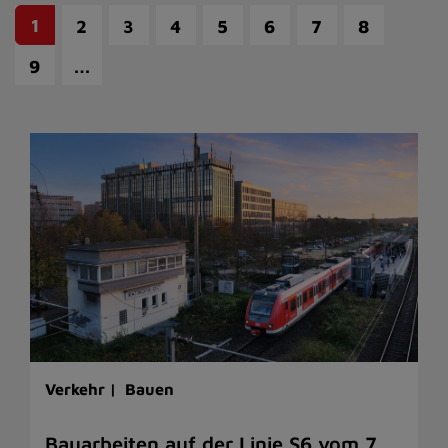
1
2
3
4
5
6
7
8
…
9
Verkehr |
Bauen
Bauarbeiten auf der Linie S6 vom 7.