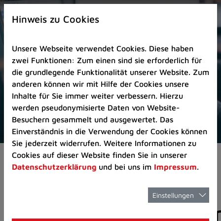
Zur
×
Startseite
Hinweis zu Cookies
(Schnelltaste
0)
Unsere Webseite verwendet Cookies. Diese haben
Zum
zwei Funktionen: Zum einen sind sie erforderlich für
Seitenanfang
die grundlegende Funktionalität unserer Website. Zum
springen
anderen können wir mit Hilfe der Cookies unsere
(Schnelltaste
Inhalte für Sie immer weiter verbessern. Hierzu
A)
werden pseudonymisierte Daten von Website-
Zur
Besuchern gesammelt und ausgewertet. Das
Navigation/Menü
Einverständnis in die Verwendung der Cookies können
springen
Sie jederzeit widerrufen. Weitere Informationen zu
(Schnelltaste
Cookies auf dieser Website finden Sie in unserer
Pressemeldungen
M)
Datenschutzerklärung
und bei uns im
Impressum
.
Zur
Suche
springen
Einstellungen
Pressemitteilunge
(Schnelltaste
8)