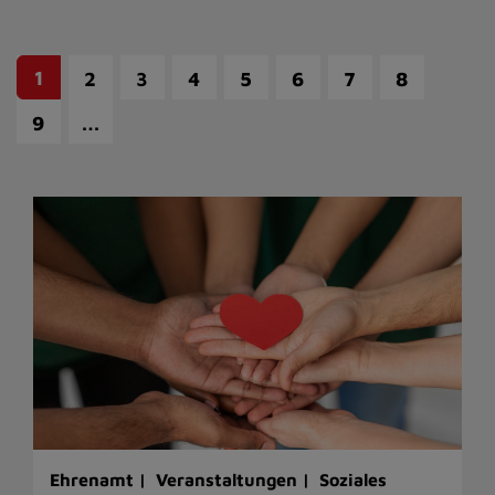
1
2
3
4
5
6
7
8
…
9
Ehrenamt |
Veranstaltungen |
Soziales