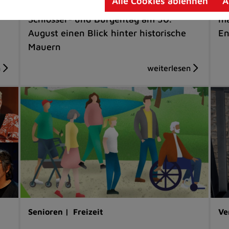
Alle Cookies ablehnen
A
Sechs Eigentümer gewähren beim
Ta
Schlösser- und Burgentag am 30.
ma
August einen Blick hinter historische
En
Mauern
Senioren |
Freizeit
Ve