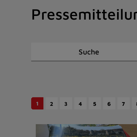
Zum
Pressemitteilu
Inhalt
springen
(Schnelltaste
I)
Suche
1
2
3
4
5
6
7