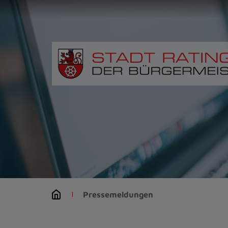
Zur
Startseite
(Schnelltaste
0)
Zum
Seitenanfang
springen
(Schnelltaste
A)
Zur
Navigation/Menü
springen
(Schnelltaste
M)
Zur
Suche
Pressemeldungen
springen
(Schnelltaste
8)