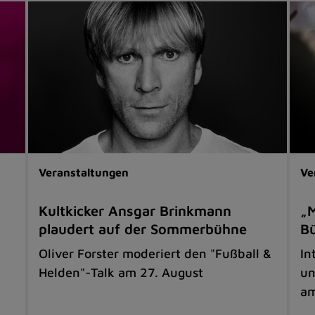
Veranstaltungen
Ve
Kultkicker Ansgar Brinkmann
„M
plaudert auf der Sommerbühne
B
Oliver Forster moderiert den "Fußball &
In
Helden"-Talk am 27. August
un
am