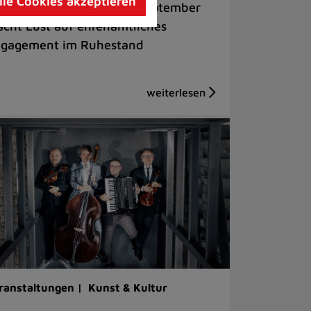
lle Cookies akzeptieren
lkveranstaltung am 22. September
cht Lust auf ehrenamtliches
gagement im Ruhestand
ranstaltungen |
Kunst & Kultur