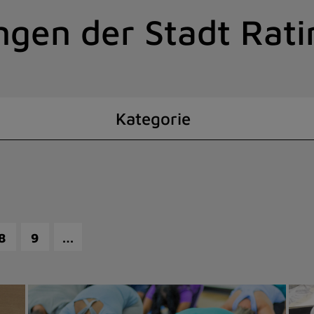
ngen der Stadt Rat
Kategorie
…
8
9