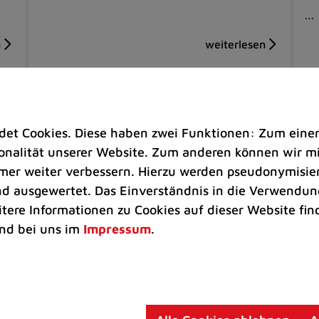
…
t Cookies. Diese haben zwei Funktionen: Zum einen s
nalität unserer Website. Zum anderen können wir mit
immer weiter verbessern. Hierzu werden pseudonymisie
 ausgewertet. Das Einverständnis in die Verwendung
itere Informationen zu Cookies auf dieser Website fin
nd bei uns im
Impressum
.
Veranstaltungen |
Rathaus |
Freizeit
Eh
Ratingens Schlösser und Burgen
Na
öffnen ihre Tore
He