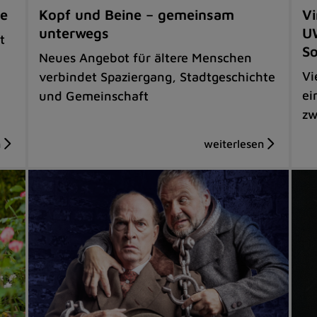
ne
Kopf und Beine – gemeinsam
Vi
unterwegs
UW
t
S
Neues Angebot für ältere Menschen
Vi
verbindet Spaziergang, Stadtgeschichte
ei
und Gemeinschaft
zw