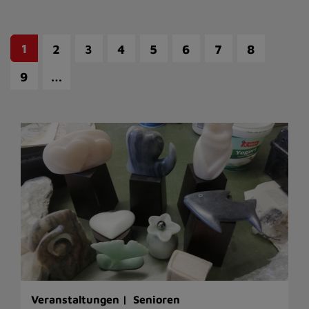
1
2
3
4
5
6
7
8
…
9
Veranstaltungen |
Senioren