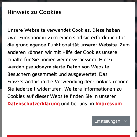
Zur
×
Startseite
Hinweis zu Cookies
(Schnelltaste
0)
Unsere Webseite verwendet Cookies. Diese haben
Zum
zwei Funktionen: Zum einen sind sie erforderlich für
Seitenanfang
die grundlegende Funktionalität unserer Website. Zum
springen
anderen können wir mit Hilfe der Cookies unsere
(Schnelltaste
Inhalte für Sie immer weiter verbessern. Hierzu
A)
werden pseudonymisierte Daten von Website-
Zur
Besuchern gesammelt und ausgewertet. Das
Navigation/Menü
Einverständnis in die Verwendung der Cookies können
springen
Sie jederzeit widerrufen. Weitere Informationen zu
(Schnelltaste
Cookies auf dieser Website finden Sie in unserer
Pressemeldungen
M)
Datenschutzerklärung
und bei uns im
Impressum
.
Zur
Suche
springen
Einstellungen
Pressemitteilunge
(Schnelltaste
8)