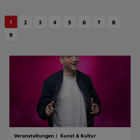
1
2
3
4
5
6
7
8
9
Veranstaltungen |
Kunst & Kultur