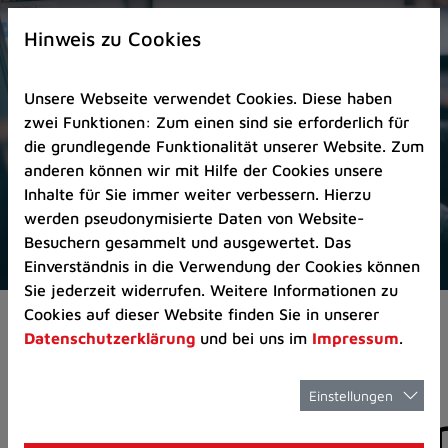
Zur
×
Startseite
Hinweis zu Cookies
(Schnelltaste
0)
Unsere Webseite verwendet Cookies. Diese haben
Zum
zwei Funktionen: Zum einen sind sie erforderlich für
Seitenanfang
die grundlegende Funktionalität unserer Website. Zum
springen
anderen können wir mit Hilfe der Cookies unsere
(Schnelltaste
Inhalte für Sie immer weiter verbessern. Hierzu
A)
werden pseudonymisierte Daten von Website-
Zur
Besuchern gesammelt und ausgewertet. Das
Navigation/Menü
Einverständnis in die Verwendung der Cookies können
springen
Sie jederzeit widerrufen. Weitere Informationen zu
(Schnelltaste
Cookies auf dieser Website finden Sie in unserer
Pressemeldungen
M)
Datenschutzerklärung
und bei uns im
Impressum
.
Zur
Suche
springen
Einstellungen
Pressemitteilunge
(Schnelltaste
8)