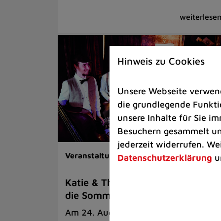
Hinweis zu Cookies
Unsere Webseite verwende
die grundlegende Funktio
unsere Inhalte für Sie 
Besuchern gesammelt und
jederzeit widerrufen. We
Veranstaltungen |
Kunst & Kultur
Datenschutzerklärung
u
Katie & The Swing Aces eröffnen
die Sommerbühne
Am 24. August werden Klassiker der