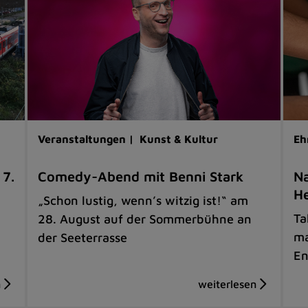
Veranstaltungen |
Kunst & Kultur
Eh
 7.
Comedy-Abend mit Benni Stark
Na
He
„Schon lustig, wenn’s witzig ist!“ am
Ta
28. August auf der Sommerbühne an
ma
der Seeterrasse
En