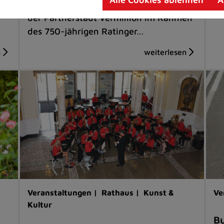
Musikalischer Höhepunkt des Besuchs
der Partnerstadt Vermillion im Rahmen
des 750-jährigen Ratinger…
Veranstaltungen |
Rathaus |
Kunst &
Ve
Kultur
Bu