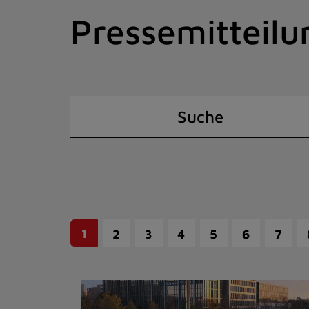
Zum
Pressemitteilu
Inhalt
springen
(Schnelltaste
I)
Suche
1
2
3
4
5
6
7