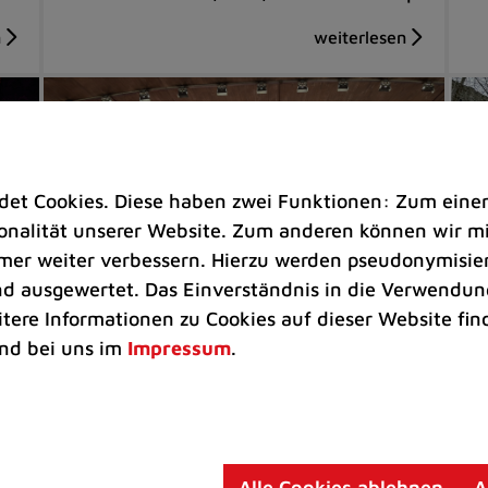
t Cookies. Diese haben zwei Funktionen: Zum einen s
nalität unserer Website. Zum anderen können wir mit
immer weiter verbessern. Hierzu werden pseudonymisie
 ausgewertet. Das Einverständnis in die Verwendung
itere Informationen zu Cookies auf dieser Website fin
Musikschule |
Rathaus |
Kunst & Kultur
Ve
nd bei uns im
Impressum
.
Standing Ovations beim
Di
Festkonzert „Bridging Cultures in
Dr
Music“
un
Alle Cookies ablehnen
A