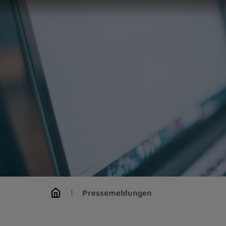
Zur
Startseite
(Schnelltaste
0)
Zum
Seitenanfang
springen
(Schnelltaste
A)
Zur
Navigation/Menü
springen
(Schnelltaste
M)
Zur
Suche
Pressemeldungen
springen
(Schnelltaste
8)