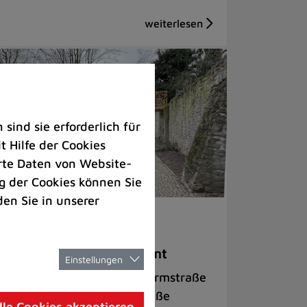
ind sie erforderlich für
 Hilfe der Cookies
rte Daten von Website-
 der Cookies können Sie
den Sie in unserer
rkehr |
Bauen
e Jubiläumsbrücke kommt
Einstellungen
ei Tage Vollsperrung der Turmstraße
d Umleitung über Oberstraße
lle Cookies akzeptieren