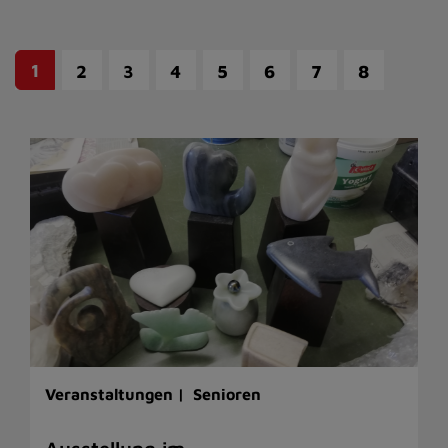
1
2
3
4
5
6
7
8
Veranstaltungen |
Senioren