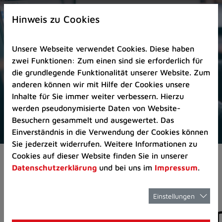
Zur
×
Startseite
Hinweis zu Cookies
(Schnelltaste
0)
Unsere Webseite verwendet Cookies. Diese haben
Zum
zwei Funktionen: Zum einen sind sie erforderlich für
Seitenanfang
die grundlegende Funktionalität unserer Website. Zum
springen
anderen können wir mit Hilfe der Cookies unsere
(Schnelltaste
Inhalte für Sie immer weiter verbessern. Hierzu
A)
werden pseudonymisierte Daten von Website-
Zur
Besuchern gesammelt und ausgewertet. Das
Navigation/Menü
Einverständnis in die Verwendung der Cookies können
springen
Sie jederzeit widerrufen. Weitere Informationen zu
(Schnelltaste
Cookies auf dieser Website finden Sie in unserer
Pressemeldungen
M)
Datenschutzerklärung
und bei uns im
Impressum
.
Zur
Suche
springen
Einstellungen
Pressemitteilunge
(Schnelltaste
8)