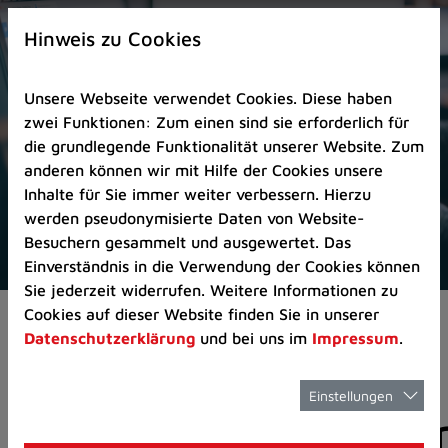
Zur
×
Startseite
Hinweis zu Cookies
(Schnelltaste
0)
Unsere Webseite verwendet Cookies. Diese haben
Zum
zwei Funktionen: Zum einen sind sie erforderlich für
Seitenanfang
die grundlegende Funktionalität unserer Website. Zum
springen
anderen können wir mit Hilfe der Cookies unsere
(Schnelltaste
Inhalte für Sie immer weiter verbessern. Hierzu
A)
werden pseudonymisierte Daten von Website-
Zur
Besuchern gesammelt und ausgewertet. Das
Navigation/Menü
Einverständnis in die Verwendung der Cookies können
springen
Sie jederzeit widerrufen. Weitere Informationen zu
(Schnelltaste
Cookies auf dieser Website finden Sie in unserer
Pressemeldungen
M)
Datenschutzerklärung
und bei uns im
Impressum
.
Zur
Suche
springen
Einstellungen
Pressemitteilunge
(Schnelltaste
8)